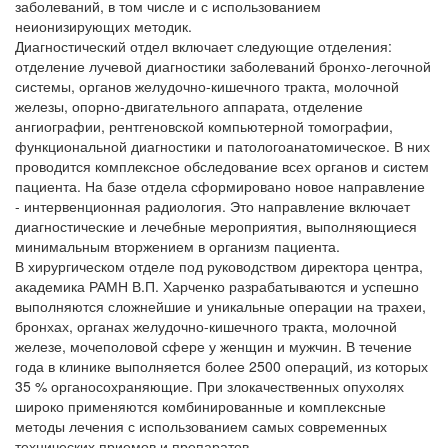
заболеваний, в том числе и с использованием
неионизирующих методик.
Диагностический отдел включает следующие отделения:
отделение лучевой диагностики заболеваний бронхо-легочной
системы, органов желудочно-кишечного тракта, молочной
железы, опорно-двигательного аппарата, отделение
ангиографии, рентгеновской компьютерной томографии,
функциональной диагностики и патологоанатомическое. В них
проводится комплексное обследование всех органов и систем
пациента. На базе отдела сформировано новое направление
- интервенционная радиология. Это направление включает
диагностические и лечебные мероприятия, выполняющиеся
минимальным вторжением в организм пациента.
В
хирургическом отделе
под руководством директора центра,
академика РАМН В.П. Харченко разрабатываются и успешно
выполняются сложнейшие и уникальные операции на трахеи,
бронхах, органах желудочно-кишечного тракта, молочной
железе, мочеполовой сфере у женщин и мужчин. В течение
года в клинике выполняется более 2500 операций, из которых
35 % органосохраняющие. При злокачественных опухолях
широко применяются комбинированные и комплексные
методы лечения с использованием самых современных
технических приемов и препаратов.