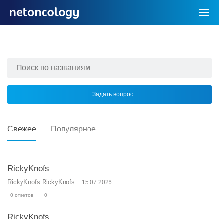
Задать вопрос
Свежее
Популярное
RickyKnofs
RickyKnofs RickyKnofs
15.07.2026
0 ответов
0
RickyKnofs