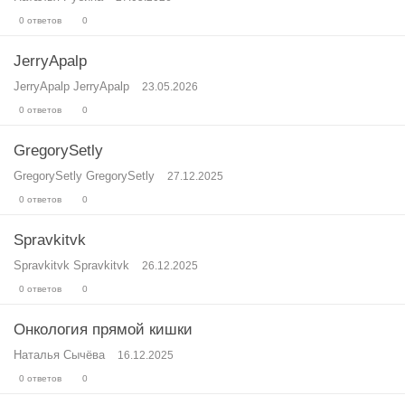
0 ответов
0
JerryApalp
JerryApalp JerryApalp
23.05.2026
0 ответов
0
GregorySetly
GregorySetly GregorySetly
27.12.2025
0 ответов
0
Spravkitvk
Spravkitvk Spravkitvk
26.12.2025
0 ответов
0
Онкология прямой кишки
Наталья Сычёва
16.12.2025
0 ответов
0