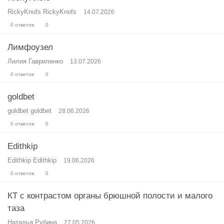
RickyKnofs RickyKnofs
14.07.2026
0 ответов
0
Лимфоузел
Лилия Гавриленко
13.07.2026
0 ответов
0
goldbet
goldbet goldbet
28.06.2026
0 ответов
0
Edithkip
Edithkip Edithkip
19.06.2026
0 ответов
0
КТ с контрастом органы брюшной полости и малого
таза
Наталья Рубина
27.05.2026