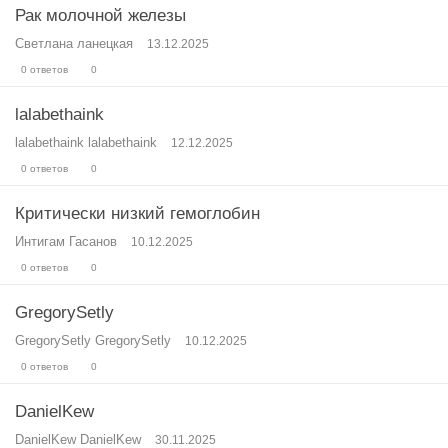
Рак молочной железы
Светлана ланецкая
13.12.2025
0 ответов
0
lalabethaink
lalabethaink lalabethaink
12.12.2025
0 ответов
0
Критически низкий гемоглобин
Интигам Гасанов
10.12.2025
0 ответов
0
GregorySetly
GregorySetly GregorySetly
10.12.2025
0 ответов
0
DanielKew
DanielKew DanielKew
30.11.2025