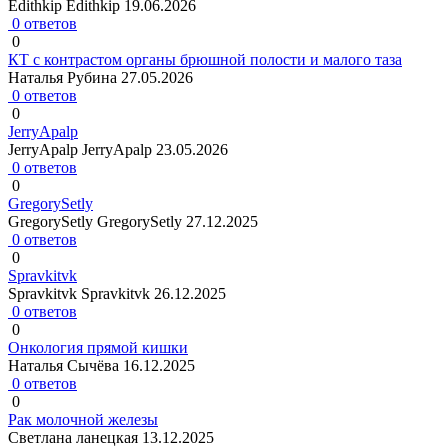
Edithkip Edithkip
19.06.2026
0 ответов
0
КТ с контрастом органы брюшной полости и малого таза
Наталья Рубина
27.05.2026
0 ответов
0
JerryApalp
JerryApalp JerryApalp
23.05.2026
0 ответов
0
GregorySetly
GregorySetly GregorySetly
27.12.2025
0 ответов
0
Spravkitvk
Spravkitvk Spravkitvk
26.12.2025
0 ответов
0
Онкология прямой кишки
Наталья Сычёва
16.12.2025
0 ответов
0
Рак молочной железы
Светлана ланецкая
13.12.2025