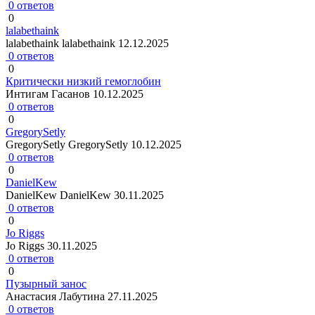
0 ответов
0
lalabethaink
lalabethaink lalabethaink
12.12.2025
0 ответов
0
Критически низкий гемоглобин
Интигам Гасанов
10.12.2025
0 ответов
0
GregorySetly
GregorySetly GregorySetly
10.12.2025
0 ответов
0
DanielKew
DanielKew DanielKew
30.11.2025
0 ответов
0
Jo Riggs
Jo Riggs
30.11.2025
0 ответов
0
Пузырный занос
Анастасия Лабутина
27.11.2025
0 ответов