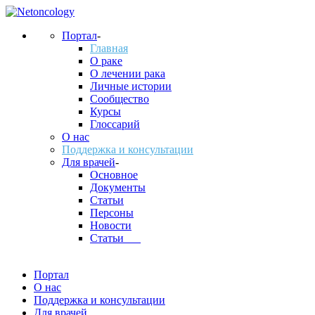
Портал
-
Главная
О раке
О лечении рака
Личные истории
Сообщество
Курсы
Глоссарий
О нас
Поддержка и консультации
Для врачей
-
Основное
Документы
Статьи
Персоны
Новости
Статьи___
Портал
О нас
Поддержка и консультации
Для врачей