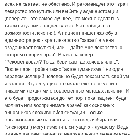
всех не хватает, не обеспено. И рекомендует этот врач
лекарство это купить или выбить у администрации
(поверьте - это самое лучшее, что можно сделать в
такой ситуации - пациенту хотя бы сообщают о
возможности лечения). А пациент пишет жалобу в
администрацию - врач лекарство "зажал" а меня
озадачивает покупкой, или - "дайте мне лекарство, о
котором говорил врач". Врача на ковер -
"Рекомендовал? Тогда бери сам где хочешь или...".
После пары тройки таких "актов гуманизма " ни один
здравомыслящий человек не будет показывать свой ум
и знания. Эту ситуацию, к сожалению, не изменить
никакими лекциями о современных методах лечения. И
это будет продолжаться до тех пор, пока пациент будет
молчать или воспринимать врачей как основных
виновников сложившейся ситуации. Только
организованные пациенты (а это ведь избиратели,
"электорат") могут изменить ситуацию к лучшему! Ведь
именно пациент теряет от неправильного лечения все -