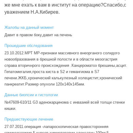
же мне ехать к вам в институт на операцию?Спасибо,с
уважением Н.А.Кибирев.
Жалобы на данный момент
Давит в правом боку,давит на печень
Прошедшие обследования
23.10.2012.МРТ МР-признаки массивного внеорганого солидого
новообразования в брюшной полости и в области мезогастрия
справа вторичнрого происхождения .Канцероматоз брюшины,асцит.
Гепатомегалия,проста киста в S2 и гемангиома в S7
печени.ЖКБ,хронический калькулезный холецистит,хронический
панкреатит.Размер опухоли 120х140х145мм.
Данные биопсии и гистологии
№47609-610/11 G3 аденокарцинома с инвазией всей толщи стенки
кишки.
Предшествующее лечение
27.07.2011.операция -лапароскопическая правосторонняя
гемиколэтомия.5-курсов химиотерапии элоксатин-100мг,5-