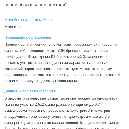
новое образование опухоли?
Жалобы на данный момент
Жалоб нет.
Прошедшие обследования
Провели:рентген легких,КТ с контранстированием,сканирование
скелета,МРТ головного мозга,УЗИ брюшины,малого таза и
лимфоузлов.Везде кроме КТ,без изменений.Заключение КТ
легких;с учетом основного диагноза,характер выявленных
изменений вероятнее всего соответствует метастатическому
поражению легких,лимфатических узлов,корня правого легкого.В
пятницу планируют сделать колоноскопию.
Данные биопсии и гистологии
В эндометрии очаговые разрастания светло-желтой опухолевой
ткани на участке 2,5x2 см,на разрезе толщиной до 0,7
см,макроскопически не прорастает миометрий.В миометрии
определяются очаговые утолщения диаметром от1,5 до 3,5
см,серого цвета с очагами кровоизлияний.Толщина миометрия до
1,5 см.Цитологическое исследование:в полученном материале