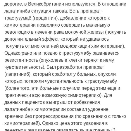
дорогие, в Великобритании используются. В отношении
лапатиниба ситуация такова. Есть препарат
трастузумаб (герцептин), добавление которого к
химиотерапии позволило совершить маленькую
революцию в лечении рака молочной железы (получить
дополнительный эффект, который не удавалось
получить от многолетней модификации химиотерапии).
Однако рано или поздно к трастузумабу развивается
резистентность (опухолевые клетки теряют к нему
чувствительность). Был разработан препарат
(лапатиниб), который сработал у больных, опухоли
которых потеряли чувствительность к трастузумабу
(более того, эти больные получили перед этим еще и
практически всю возможную химиотерапию). Для
данных пациентов выигрыш от добавления
лапатиниба к химиотерапии составил удвоение
времени без прогрессирования (по сравнению с только
химиотерапией). Однако цена этого удвоения в
денежном эквиваленте оказалась выше границы 3