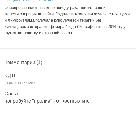
Оперирована5лет назад по поводу рака лев.молочной
железы.операция по пейти..?удалена молочная железа с мышцами
и лимфоузлами.получала курс лучевой терапии.без
химии.,гормонотерапию фемара 4года.бифосфонаты.в 2014 году
фумрт на лопатку и стронций вв кап.
Комментарии
(1)
К Д Н
31.05.2014 14:05:00
Ольга,
попробуйте "пролиа" - от костных мтс.