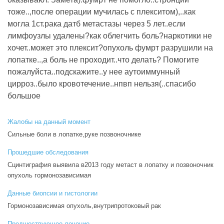
тоже..,после операции мучилась с плекситом),..как
могла 1ст.рака датб метастазы через 5 лет..если
лимфоузлы удалены?как облегчить боль?наркотики не
хочет..может это плексит?опухоль фумрт разрушили на
лопатке..,а боль не проходит..что делать? Помогите
пожалуйста..подскажите..у нее аутоиммунный
цирроз..было кровотечение..нпвп нельзя(..спасибо
большое
Жалобы на данный момент
Сильные боли в лопатке,руке позвоночнике
Прошедшие обследования
Сцинтиграфия выявила в2013 году метаст в лопатку и позвоночник
опухоль гормонозависимая
Данные биопсии и гистологии
Гормонозависимая опухоль,внутрипротоковый рак
Предшествующее лечение