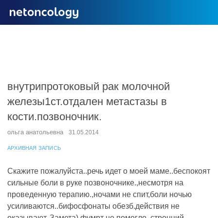
внутрипротоковый рак молочной
железы1ст.отдален метастазы в
кости.позвоночник.
ольга анатольевна
31.05.2014
АРХИВНАЯ ЗАПИСЬ
Скажите пожалуйста..речь идет о моей маме..беспокоят
сильные боли в руке позвоночнике.,несмотря на
проведенную терапию.,ночами не спит,боли ночью
усиливаются..бифосфонаты обезб.действия не
оказывают. Замета).фумрт не помогло..стронций