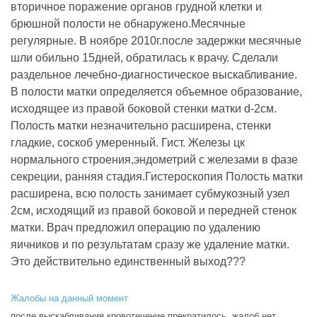
вторичное поражение органов грудной клетки и
брюшной полости не обнаружено.Месячные
регулярные. В ноябре 2010г.после задержки месячные
шли обильно 15дней, обратилась к врачу. Сделали
раздельное лечебно-диагностическое выскабливание.
В полости матки определяется объемное образование,
исходящее из правой боковой стенки матки d-2см.
Полость матки незначительно расширена, стенки
гладкие, соскоб умеренный. Гист. Железы цк
нормального строения,эндометрий с железами в фазе
секреции, ранняя стадия.Гистероскопия Полость матки
расширена, всю полость занимает субмукозный узел
2см, исходящий из правой боковой и передней стенок
матки. Врач предложил операцию по удалению
яичников и по результатам сразу же удаление матки.
Это действительно единственный выход???
Жалобы на данный момент
после выскабливания кровотечение прекратилось, жалоб нет.