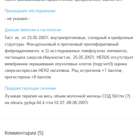
Прошедшие обследования
- не указано -
Данные биопсии и гистологии
Гист. ис. от 23.05.2007г. внутрипротоковые, солидный и криброзные
структуры. Фон-дольковый и протоковый пролиферативный
фиброаденоматоз. в 11 исследованных лимфоузлах липоматоз,
гистиоциоз синусов.Имунногист.ис. 25.05.2007г. HER26 отсутствует
мембранное окрашивание опухолевых клеток (подсчет0) оценка
сверхэкспрессии HER2 негативна. Рец эстрогенов +7 баллов,
прогестерона +8 баллов
Предшествующее лечение
Лучевая терапия на весь объем молочной железы СОД 50г/ля (?)
на облать рубца 64,4 г/ля 01.07.-08.08.2007г.
Комментарии
(5)