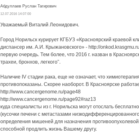
Абдуллаев Руслан Тагирович
12.07.2016 14:07:00
Уважаемый Виталий Леонидович.
Город Норильск курирует КГБУЗ «Красноярский краевой кл
диспансер им. А.И. Крыжановского» - http://onkod.krasgmu.r
первую очередь. Тем более, что 2016 г. назван в Красноярс
трахеи, бронхов, легкого".
Наличие IV стадии рака, еще не означает, что химиотерапи
противопоказаны. Скорее наоборот. В Красноярске работа
http://www.cancergenome.ru/page48
http://www.cancergenome.ru/page92#raz13
куда специалисты из г. Норильска могут отослать бесплатн
(кусочки печени с метастазами низкодифференцированного
определения мишеней для назначения противоопухолевой 
способной продлить жизнь Вашему другу.