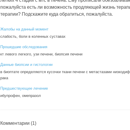
легких 4 стадии с мтс в печень. Ему прописали обезбалива
пожалуйста есть ли возможность продляющей жизнь терап
терапии? Подскажите куда обратиться, пожалуйста.
Жалобы на данный момент
слабость, боли в коленных суставах
Прошедшие обследования
кт левого легкого, узи печени, биопсия печени
Данные биопсии и гистологии
в биоптате определяются кусочки ткани печени с метастазами низкоди
рака
Предшествующее лечение
ибупрофен, омепразол
Комментарии
(1)