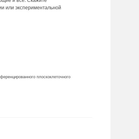
ющие и все. Скажите
ии или экспериментальной
фференцированного плоскоклеточного