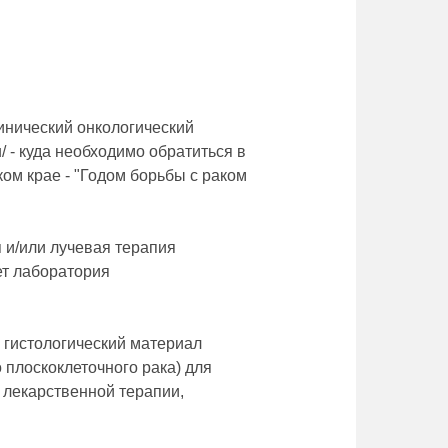
инический онкологический
u/ - куда необходимо обратиться в
ком крае - "Годом борьбы с раком
я и/или лучевая терапия
ет лаборатория
о гистологический материал
 плоскоклеточного рака) для
лекарственной терапии,