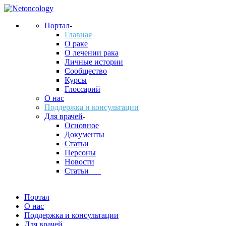
Портал
-
Главная
О раке
О лечении рака
Личные истории
Сообщество
Курсы
Глоссарий
О нас
Поддержка и консультации
Для врачей
-
Основное
Документы
Статьи
Персоны
Новости
Статьи___
Портал
О нас
Поддержка и консультации
Для врачей