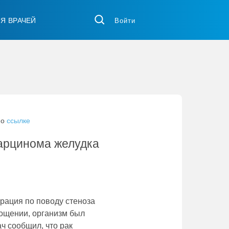
ЛЯ ВРАЧЕЙ
Войти
по
ссылке
арцинома желудка
рация по поводу стеноза
тощении, организм был
ач сообщил, что рак