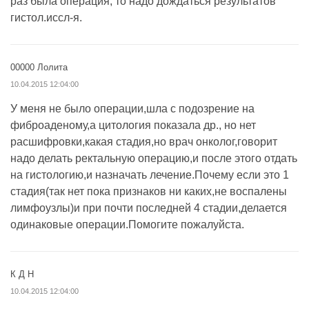
раз была операция, то надо дождаться результатов
гистол.иссл-я.
00000 Лолита
10.04.2015 12:04:00
У меня не было операции,шла с подозрение на
фиброаденому,а цитология показала др., но нет
расшифровки,какая стадия,но врач онколог,говорит
надо делать ректальную операцию,и после этого отдать
на гистологию,и назначать лечение.Почему если это 1
стадия(так нет пока признаков ни каких,не воспалены
лимфоузлы)и при почти последней 4 стадии,делается
одинаковые операции.Помогите пожалуйста.
К Д Н
10.04.2015 12:04:00