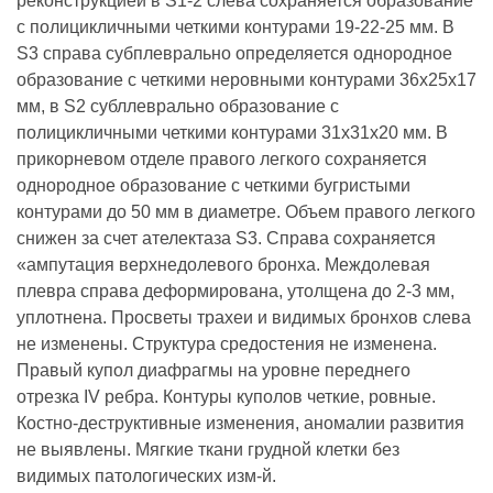
реконструкцией в S1-2 слева сохраняется образование
с полицикличными четкими контурами 19-22-25 мм. В
S3 справа субплеврально определяется однородное
образование с четкими неровными контурами 36х25х17
мм, в S2 субллеврально образование с
полицикличными четкими контурами 31х31х20 мм. В
прикорневом отделе правого легкого сохраняется
однородное образование с четкими бугристыми
контурами до 50 мм в диаметре. Объем правого легкого
снижен за счет ателектаза S3. Справа сохраняется
«ампутация верхнедолевого бронха. Междолевая
плевра справа деформирована, утолщена до 2-3 мм,
уплотнена. Просветы трахеи и видимых бронхов слева
не изменены. Структура средостения не изменена.
Правый купол диафрагмы на уровне переднего
отрезка IV ребра. Контуры куполов четкие, ровные.
Костно-деструктивные изменения, аномалии развития
не выявлены. Мягкие ткани грудной клетки без
видимых патологических изм-й.