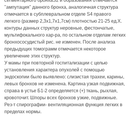
сегментарного бронхаS2 и образования отмечается
"ампутация" данного бронха, аналогичная структура
отмечается в субплевральном отделе S4 правого
легкого (размер 2,3х1,7х1,7см) плотностью 21-25 ед.Х.
контуры данных структур неровные, фестончатые,
мультифокального хар-ра, по остальном отделам легких
бронхососудистый рис. не изменен. После анализа
предыдущих томограмм отмечается некоторое
увеличение этих структур.
У мамы при повторной госпитализации с целью
установления характера опухолей с помощью
эндоскопии было выявлено: слизистая трахеи, карины,
левых бронхов не изменена. Картина узкая подвижная,
справа в устье Б1-2 определяется (+) ткань, рыхлая,
кровоточит. Шпоры всех бронхов узкие, подвижные.
Рез-т спирографии- вентиляционная функция легких в
пределах нормы.