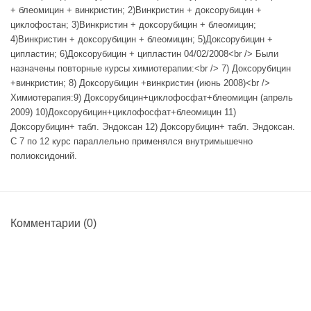
+ блеомицин + винкристин; 2)Винкристин + доксорубицин +
циклофостан; 3)Винкристин + доксорубицин + блеомицин;
4)Винкристин + доксорубицин + блеомицин; 5)Доксорубицин +
ципластин; 6)Доксорубицин + ципластин 04/02/2008<br /> Были
назначены повторные курсы химиотерапии:<br /> 7) Доксорубицин
+винкристин; 8) Доксорубицин +винкристин (июнь 2008)<br />
Химиотерапия:9) Доксорубицин+циклофосфат+блеомицин (апрель
2009) 10)Доксорубицин+циклофосфат+блеомицин 11)
Доксорубицин+ табл. Эндоксан 12) Доксорубицин+ табл. Эндоксан.
С 7 по 12 курс параллельно применялся внутримышечно
полиоксидоний.
Комментарии
(0)