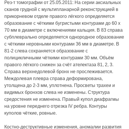
Рез-т томографии от 25.05.2011: На серии аксиальных
сканов грудной с мультипланарной реконструкцией в
прикорневом отделе правого лёгкого определяется
образование с чёткими бугристыми контурами до 60 х
70 мм в диаметре с включениями кальция. В 83 справа
субплеврально определяется однородное образование
с чёткими неровными контурами 36 мм в диаметре. В
81-2 слева сохраняется образование с
полицикличными чёткими контурами 30 мм. Объём
правого лёгкого снижен за счёт ателектаза 81, 2, 3.
Справа верхнедолевой бронх не прослеживается.
Междолевая плевра справа деформирована,
утолщена до 2-3 мм, уплотнена. Просветы трахеи и
видимых бронхов слева не изменены. Структура
средостения не изменена. Правый купол диафрагмы
на уровне переднего отрезка IV ребра. Контуры
куполов чёткие, ровные.
Костно-деструктивные изменения, аномалии развития