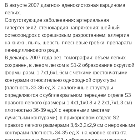
В августе 2007 диагноз- аденокистозная карцинома
легких.
Сопутствующие заболевания: артериальная
гипертензия2, стенокардия напряжения; шейный
остеохондроз с корешковым разростанием; аллергия
на книжн. пыль, шерсть, плесневые гребки, препараты
пенициллинового ряда.
В декабрь 2007 года рез. томографии: объем легких
сохранен, в левом легком в S1-2 образование округлой
формы разм. 1,7х1,6х1,6см с четкими фестончатыми
контурами относительно однородной структуры
(плотность 33-36 ед.Х, аналогичные структуры
определяются с субплевральном переднем отделе S3
правого легкого (размеры 1,4х1,1х0,8 и 2,2х1,7х1,3 см)
плотностью 36-39 ед.Х с неровными местами
лучистыми контурами), в прикорневом отделе S2
правого легкого размерами 3,6х3,2х2,9 см с неровными
контурами плотность 34-35 ед.Х, на уровне контакта