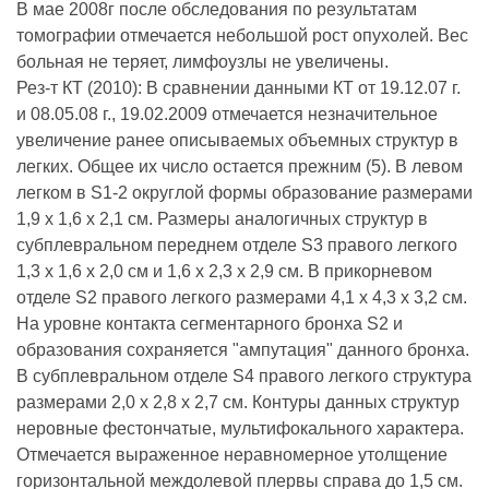
В мае 2008г после обследования по результатам
томографии отмечается небольшой рост опухолей. Вес
больная не теряет, лимфоузлы не увеличены.
Рез-т КТ (2010): В сравнении данными КТ от 19.12.07 г.
и 08.05.08 г., 19.02.2009 отмечается незначительное
увеличение ранее описываемых объемных структур в
легких. Общее их число остается прежним (5). В левом
легком в S1-2 округлой формы образование размерами
1,9 х 1,6 х 2,1 см. Размеры аналогичных структур в
субплевральном переднем отделе S3 правого легкого
1,3 х 1,6 х 2,0 см и 1,6 х 2,3 х 2,9 см. В прикорневом
отделе S2 правого легкого размерами 4,1 х 4,3 х 3,2 см.
На уровне контакта сегментарного бронха S2 и
образования сохраняется "ампутация" данного бронха.
В субплевральном отделе S4 правого легкого структура
размерами 2,0 х 2,8 х 2,7 см. Контуры данных структур
неровные фестончатые, мультифокального характера.
Отмечается выраженное неравномерное утолщение
горизонтальной междолевой плервы справа до 1,5 см.