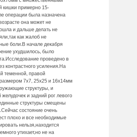
50x70мм с множественными
й кишки примерно 15-
ле операции была назначена
возрасте она может не
тошла и дальше делать не
ли,так как жалоб не
ные боли.В начале декабря
рение ухудшилось, было
зга.Исследование проведено в
ез контрастного усиления.На
й теменной, правой
размером 7x7, 25x25 и 16x14мм
кружающие структуры, и
желудочек и задний рог левого
единные структуры смещены
.Сейчас состояние очень
ест плохо и все необходимые
ровать нельзя,находится
емного утихает,но не на