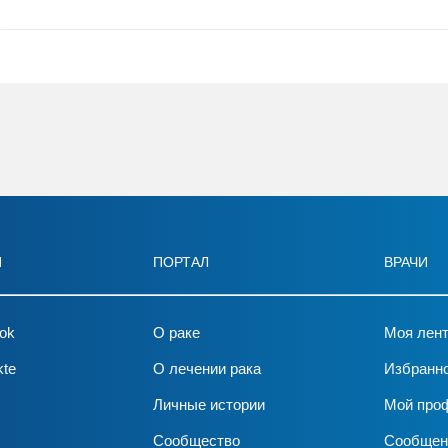
И
ПОРТАЛ
ВРАЧИ
ok
О раке
Моя лен
kte
О лечении рака
Избранн
Личные истории
Мой про
Сообщество
Сообщен