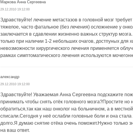
Маркова Анна Сергеевна
29.12.2010 19:12:00
Здравствуйте! лечение метастазов в головной мозг требует
тяжелое, часто фатальное (без лечения) осложнение у онк
заключается в сдавлении жизненно важных структур мозга
только при наличии 1-2 небольших очагов, достпуных для х
невозможности хирургического лечения применяется облуче
рамках симптоматического лечения используются мочегонн
александр
29.12.2010 19:12:00
Здравствуйте! Уважаемая Анна Сергеевна подскажите пож
принимать чтобы снять отёк головного мозга?Простите но 
обратиться,так как наш онколог на больничном, а в местно
списали.Сегодня у неё ослабли головные боли и она стала
долго.Я думаю снятие отёка очень поможет.Нужно только з
на ваш ответ.