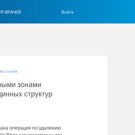
ЛЯ ВРАЧЕЙ
Войти
по
ссылке
рными зонами
динных структур
лана операция по удалению