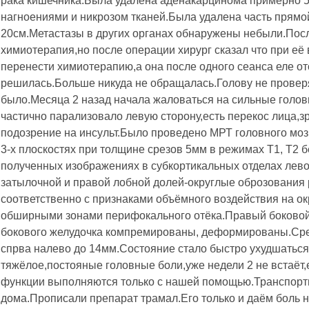
рака кишечника.Была удалена аденакарцинома примерно 
нагноениями и никрозом тканей.Была удалена часть прямо
20см.Метастазы в других органах обнаружены небыли.Пос
химиотерапия,но после операции хирург сказал что при её 
перенести химиотерапию,а она после одного сеанса еле о
решилась.Больше никуда не обращалась.Голову не проверя
было.Месяца 2 назад начала жаловаться на сильные голов
частично парализовало левую сторону,есть перекос лица,з
подозрение на инсульт.Было проведено МРТ головного мо
3-х плоскостях при толщине срезов 5мм в режимах Т1, Т2 б
полученных изображениях в субкортикальных отделах лево
затылочной и правой лобной долей-округлые оброзования 
соответственно с признаками объёмного воздействия на о
обширными зонами перифокального отёка.Правый боковой 
бокового желудочка компремированы, деформированы.Ср
спрва налево до 14мм.Состояние стало быстро ухудшаться
тяжёлое,постояные головные боли,уже недели 2 не встаёт,
функции выполняются только с нашей помощью.Транспорти
дома.Прописали препарат трамал.Его только и даём боль н