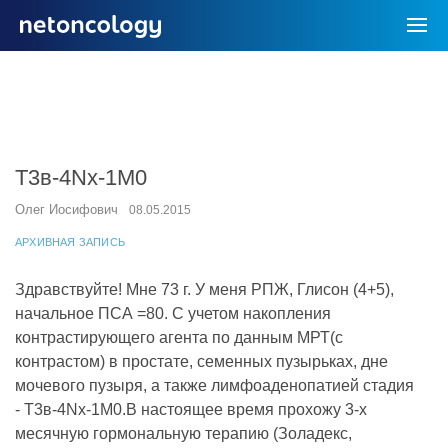
T3в-4Nх-1M0
Олег Иосифович
08.05.2015
АРХИВНАЯ ЗАПИСЬ
Здравствуйте! Мне 73 г. У меня РПЖ, Глисон (4+5),
начальное ПСА =80. С учетом накопления
контрастирующего агента по данным МРТ(с
контрастом) в простате, семенных пузырьках, дне
мочевого пузыря, а также лимфоаденопатией стадия
- T3в-4Nх-1M0.В настоящее время прохожу 3-х
месячную гормональную терапию (Золадекс,