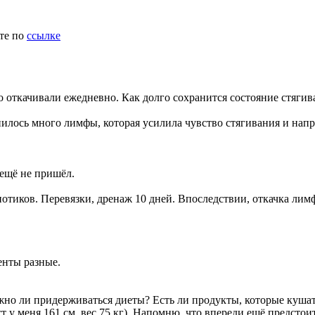
ите по
ссылке
о откачивали ежедневно. Как долго сохранится состояние стягив
пилось много лимфы, которая усилила чувство стягивания и нап
ещё не пришёл.
иотиков. Перевязки, дренаж 10 дней. Впоследствии, откачка лим
енты разные.
жно ли придерживаться диеты? Есть ли продукты, которые кушать
т у меня 161 см, вес 75 кг). Напомню, что впереди ещё предстои