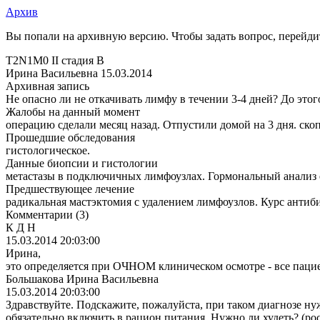
Архив
Вы попали на архивную версию. Чтобы задать вопрос, перейд
T2N1M0 II стадия B
Ирина Васильевна
15.03.2014
Архивная запись
Не опасно ли не откачивать лимфу в течении 3-4 дней? До этог
Жалобы на данный момент
операцию сделали месяц назад. Отпустили домой на 3 дня. ско
Прошедшие обследования
гистологическое.
Данные биопсии и гистологии
метастазы в подключичных лимфоузлах. Гормональный анализ 
Предшествующее лечение
радикальная мастэктомия с удалением лимфоузлов. Курс антиб
Комментарии
(3)
К Д Н
15.03.2014 20:03:00
Ирина,
это определяется при ОЧНОМ клиническом осмотре - все паци
Большакова Ирина Васильевна
15.03.2014 20:03:00
Здравствуйте. Подскажите, пожалуйста, при таком диагнозе ну
обязательно включить в рацион питания. Нужно ли худеть? (рос