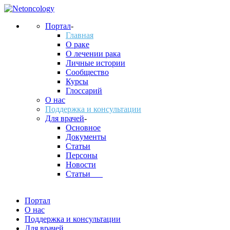
Портал
-
Главная
О раке
О лечении рака
Личные истории
Сообщество
Курсы
Глоссарий
О нас
Поддержка и консультации
Для врачей
-
Основное
Документы
Статьи
Персоны
Новости
Статьи___
Портал
О нас
Поддержка и консультации
Для врачей