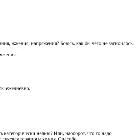
ания, жжения, напряжения? Боюсь, как бы чего не загноилось.
ряжения.
фы ежедневно.
 категорически нельзя? Или, наоборот, что то надо
т лучевая терапия и химия. Спасибо.