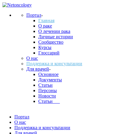
Портал
-
Главная
О раке
О лечении рака
Личные истории
Сообщество
Курсы
Глоссарий
О нас
Поддержка и консультации
Для врачей
-
Основное
Документы
Статьи
Персоны
Новости
Статьи___
Портал
О нас
Поддержка и консультации
Для врачей