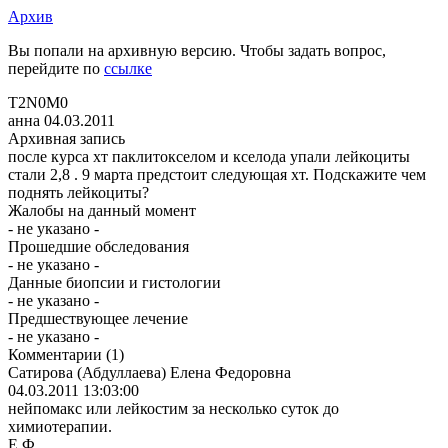
Архив
Вы попали на архивную версию. Чтобы задать вопрос,
перейдите по
ссылке
Т2N0M0
анна
04.03.2011
Архивная запись
после курса хт паклитокселом и кселода упали лейкоциты
стали 2,8 . 9 марта предстоит следующая хт. Подскажите чем
поднять лейкоциты?
Жалобы на данный момент
- не указано -
Прошедшие обследования
- не указано -
Данные биопсии и гистологии
- не указано -
Предшествующее лечение
- не указано -
Комментарии
(1)
Сатирова (Абдуллаева) Елена Федоровна
04.03.2011 13:03:00
нейпомакс или лейкостим за несколько суток до
химиотерапии.
Е.Ф.