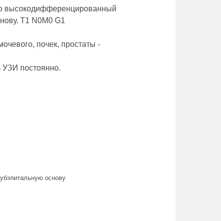
ило высокодифференцированный
снову. T1 N0M0 G1
очевого, почек, простаты -
ь УЗИ постоянно.
субэпитальную основу