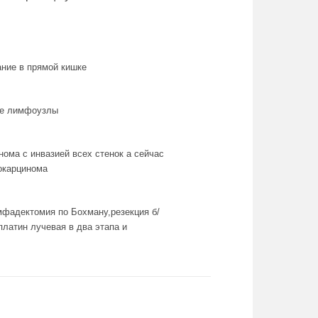
ание в прямой кишке
ные лимфоузлы
нома с инвазией всех стенок а сейчас
окарцинома
мфадектомия по Бохману,резекция б/
платин лучевая в два этапа и