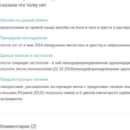
сказали что толку нет
Жалобы на данный момент
кровотечение из прямой кишки жалобы на боли в ноге и кресте и распир
Прошедшие обследования
после пэт кт в мае 2014 обнаружены метастазы в крестец и забрюшин
Данные биопсии и гистологии
после операции гистология - в ней низкодеференцированная аденокарци
опухоль после колоноскопии-(22 10 2014)низкодеференцированная аден
Предшествующее лечение
лапоратомия ,расширенная экстирпация матки с придатками тазовая ли
сальника R1(июня 2013г) получала химию в 6 циклов-паклитаксел карбо
антрациклин
Комментарии
(2)