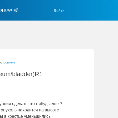
ЛЯ ВРАЧЕЙ
Войти
по
ссылке
neum/bladder)R1
уации сделать что-нибудь еще ?
 опухоль находится на высоте
зы в крестце уменьшились