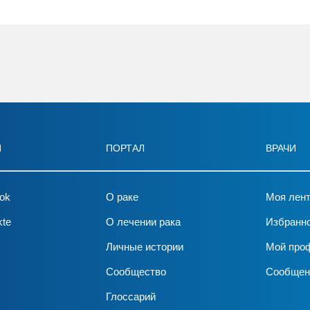
И
ПОРТАЛ
ВРАЧИ
ok
О раке
Моя лен
kte
О лечении рака
Избранн
Личные истории
Мой про
Сообщество
Сообщен
Глоссарий