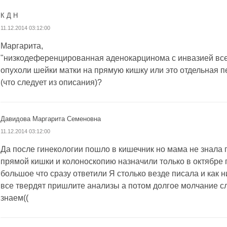
К Д Н
11.12.2014 03:12:00
Маргарита,
"низкодеференцированная аденокарцинома с инвазией всех
опухоли шейки матки на прямую кишку или это отдельная 
(что следует из описания)?
Давидова Маргарита Семеновна
11.12.2014 03:12:00
Да после гинекологии пошло в кишечник но мама не знала п
прямой кишки и колоноскопию назначили только в октябре
большое что сразу ответили Я столько везде писала и как н
все твердят пришлите анализы а потом долгое молчание сл
знаем((