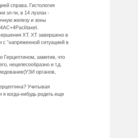
ией справа. Гистология
 зл-ти, в 14 лузлах -
очную железу и зоны
4АС+4Paclitaxel.
вершения ХТ. ХТ завершено в
зи с "напряженной ситуацией в
 Герцептином, заметив, что
го, нецелесообразно и т.д.
ледование(УЗИ органов,
Герцептина? Учитывая
 я когда-нибудь родить еще