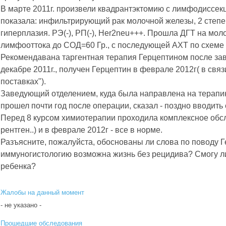
В марте 2011г. произвели квадрантэктомию с лимфодиссекц
показала: инфильтрирующий рак молочной железы, 2 степени
гиперплазия. РЭ(-), РП(-), Her2neu+++. Прошла ДГТ на мол
лимфооттока до СОД=60 Гр., с последующей АХТ по схеме 
Рекомендавана таргентная терапия Герцептином после за
декабре 2011г., получен Герцептин в феврале 2012г( в свя
поставках").
Заведующий отделением, куда была направлена на терапию
прошел почти год после операции, сказал - поздно вводить е
Перед 8 курсом химиотерапии проходила комплексное обс
рентген..) и в феврале 2012г - все в норме.
Разъясните, пожалуйста, обоснованы ли слова по поводу 
иммуногистологию возможна жизнь без рецидива? Смогу ли
ребенка?
Жалобы на данный момент
- не указано -
Прошедшие обследования