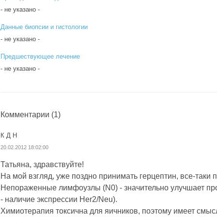
- не указано -
Данные биопсии и гистологии
- не указано -
Предшествующее лечение
- не указано -
Комментарии
(1)
К Д Н
20.02.2012 18:02:00
Татьяна, здравствуйте!
На мой взгляд, уже поздно принимать герцептин, все-таки 
Непораженные лимфоузлы (N0) - значительно улучшает про
- наличие экспрессии Her2/Neu).
Химиотерапия токсична для яичников, поэтому имеет смыс