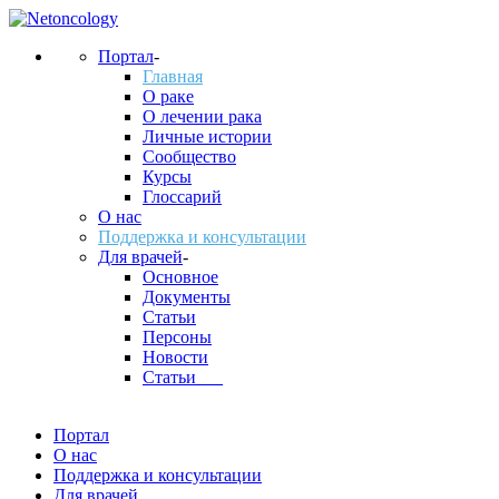
Портал
-
Главная
О раке
О лечении рака
Личные истории
Сообщество
Курсы
Глоссарий
О нас
Поддержка и консультации
Для врачей
-
Основное
Документы
Статьи
Персоны
Новости
Статьи___
Портал
О нас
Поддержка и консультации
Для врачей