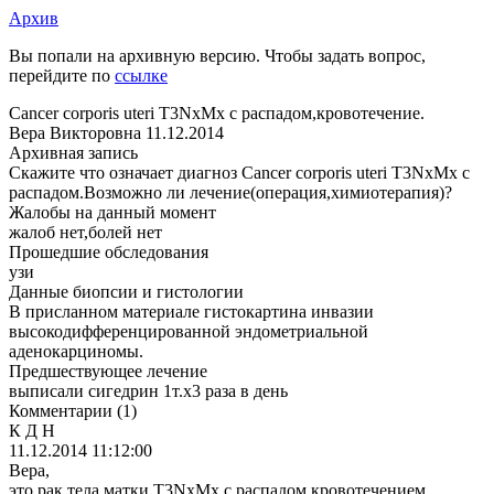
Архив
Вы попали на архивную версию. Чтобы задать вопрос,
перейдите по
ссылке
Сancer corporis uteri T3NxMx c распадом,кровотечение.
Вера Викторовна
11.12.2014
Архивная запись
Скажите что означает диагноз Сancer corporis uteri T3NxMx c
распадом.Возможно ли лечение(операция,химиотерапия)?
Жалобы на данный момент
жалоб нет,болей нет
Прошедшие обследования
узи
Данные биопсии и гистологии
В присланном материале гистокартина инвазии
высокодифференцированной эндометриальной
аденокарциномы.
Предшествующее лечение
выписали сигедрин 1т.х3 раза в день
Комментарии
(1)
К Д Н
11.12.2014 11:12:00
Вера,
это рак тела матки T3NxMx c распадом,кровотечением.