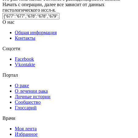
Начать с операции, далее все зависит от данных
гистологического иссл-я.
О нас
Общая информация
Контакты
Соцсети
Facebook
Vkontakte
Портал
О раке
О лечении рака
Личные истории
Сообщество
Глоссарий
Врачи
Моя лента
Избранное