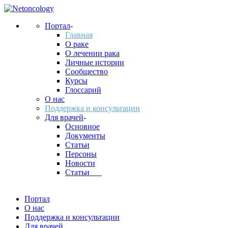
Портал
-
Главная
О раке
О лечении рака
Личные истории
Сообщество
Курсы
Глоссарий
О нас
Поддержка и консультации
Для врачей
-
Основное
Документы
Статьи
Персоны
Новости
Статьи___
Портал
О нас
Поддержка и консультации
Для врачей