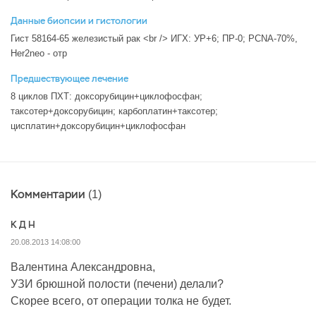
Данные биопсии и гистологии
Гист 58164-65 железистый рак <br /> ИГХ: УР+6; ПР-0; РСNA-70%,
Her2neo - отр
Предшествующее лечение
8 циклов ПХТ: доксорубицин+циклофосфан;
таксотер+доксорубицин; карбоплатин+таксотер;
цисплатин+доксорубицин+циклофосфан
Комментарии
(1)
К Д Н
20.08.2013 14:08:00
Валентина Александровна,
УЗИ брюшной полости (печени) делали?
Скорее всего, от операции толка не будет.