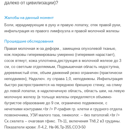
далеко от цивилизации)?
Жалобы на данный момент
Боли, иррадиирующие в руку и правую лопатку, отек правой руки,
инфильтрация из правого лимфоузла и правой молочной железы
Прошедшие обследования
Правая молочная ж-за деформ., замещена опухолевой тканью,
кож.покровы гиперемированы умеренно (гиперемия нарастает),
сосок втянут, кожа уплотнена,деструкция в молочной железе до 3
см, со светлым отделяемым, Подмышечная область недоступна,
деревянистый отек, объем движений резко ограничен (практически
неподвижен), Надключ. лу справа 1,0, неподвижны. Инфильтрация
быстро распространяется на переднюю брюшную стенку, на спину
до левой лопатки, в надключичную область, область шеи, на левую
молочную железу (в тольще железы определяется объемно-
бугристое образование до 9 см, ограничено подвиженое, с
нечеткими контурами.<br /> Р-графия гр. клетки и грудного отдела
позвоночника, УЗИ малого таза, гинеколог. -- без патологий.<br />
Ск.скелета -- очаговая гфикс. Th-11, включения Th8,2 в3 грудины.
Показатели крови: Л-4,2, Нв-96,Тр-355,СОЭ-50