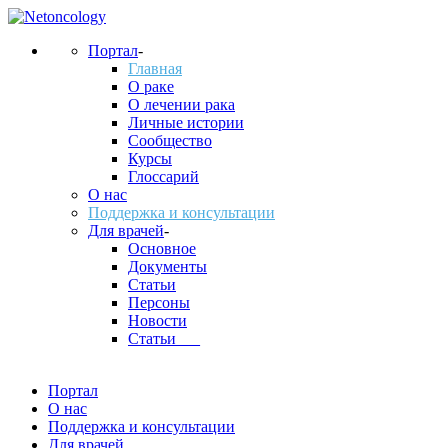
Портал
-
Главная
О раке
О лечении рака
Личные истории
Сообщество
Курсы
Глоссарий
О нас
Поддержка и консультации
Для врачей
-
Основное
Документы
Статьи
Персоны
Новости
Статьи___
Портал
О нас
Поддержка и консультации
Для врачей