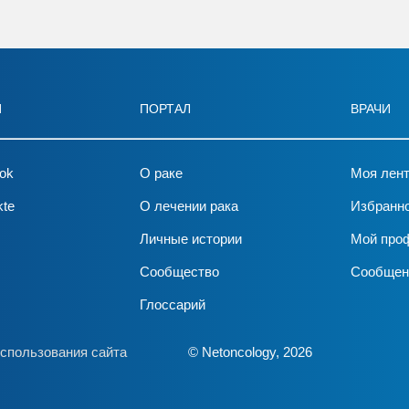
И
ПОРТАЛ
ВРАЧИ
ok
О раке
Моя лен
kte
О лечении рака
Избранн
Личные истории
Мой про
Сообщество
Сообщен
Глоссарий
спользования сайта
© Netoncology, 2026