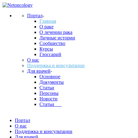
Портал
-
Главная
О раке
О лечении рака
Личные истории
Сообщество
Курсы
Глоссарий
О нас
Поддержка и консультации
Для врачей
-
Основное
Документы
Статьи
Персоны
Новости
Статьи___
Портал
О нас
Поддержка и консультации
Для врачей