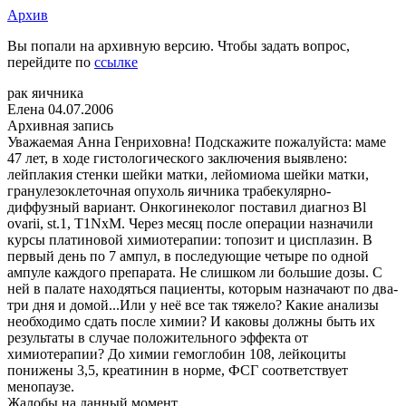
Архив
Вы попали на архивную версию. Чтобы задать вопрос,
перейдите по
ссылке
рак яичника
Елена
04.07.2006
Архивная запись
Уважаемая Анна Генриховна! Подскажите пожалуйста: маме
47 лет, в ходе гистологического заключения выявлено:
лейплакия стенки шейки матки, лейомиома шейки матки,
гранулезоклеточная опухоль яичника трабекулярно-
диффузный вариант. Онкогинеколог поставил диагноз Bl
ovarii, st.1, T1NxM. Через месяц после операции назначили
курсы платиновой химиотерапии: топозит и цисплазин. В
первый день по 7 ампул, в последующие четыре по одной
ампуле каждого препарата. Не слишком ли большие дозы. С
ней в палате находяться пациенты, которым назначают по два-
три дня и домой...Или у неё все так тяжело? Какие анализы
необходимо сдать после химии? И каковы должны быть их
результаты в случае положительного эффекта от
химиотерапии? До химии гемоглобин 108, лейкоциты
понижены 3,5, креатинин в норме, ФСГ соответствует
менопаузе.
Жалобы на данный момент