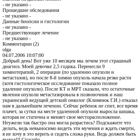
- не указано -
Прошедшие обследования
- не указано -
Данные биопсии и гистологии
- не указано -
Предшествующее лечение
- не указано -
Комментарии
(2)
olga
04.07.2006 10:07:00
Добрый день! Вот уже 10 месяцев мы лечим этот страшный
диагноз. Моей девочке 2,5 годика. Перенесли 9
химиотерапий, 2 операции (по удалению опухоли и
метастазов), но после 8-й химии опухоль начала резко расти
(хотя гистологическое исследование показало полное
удаление опухоли). После КТ и МРТ сказали, что остаточные
явления опухоли метастазировала в позвоночник и наш
украинский ведущий детский онколог (Климнюк Г.И.) отказал
нам в дальнейшем лечении. Сейчас ребенок не спит, все время
плачет, за сутки на месте удаленной опухоли выросла шишка,
которая не статична и меняет свое месторасположение.
Неужели так быстро она могла разрастись? Подскажите что
делать, ведь невыносимо видеть эти мучения и ждать смерти,
я не хочу в это верить и сидеть сложа руки. Ведь должен быть
выход!!! Спасибо.