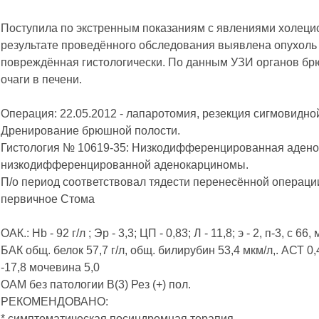
Поступила по экстренным показаниям с явлениями холецис
результате проведённого обследования выявлена опухоль
повреждённая гистологически. По данным УЗИ органов бр
очаги в печени.
Операция: 22.05.2012 - лапаротомия, резекция сигмовидно
Дренирование брюшной полости.
Гистология № 10619-35: Низкодифференцированная аденок
низкодифференцированной аденокарциномы.
П/о период соответствовал тядести перенесённой операц
первичное Стома
ОАК.: Hb - 92 г/л ; Эр - 3,3; ЦП - 0,83; Л - 11,8; э - 2, п-3, с 66
БАК общ. белок 57,7 г/л, общ. билирубин 53,4 мкм/л,. АСТ 0,4
-17,8 мочевина 5,0
ОАМ без патологии В(3) Рез (+) пол.
РЕКОМЕНДОВАНО:
* симптоматическая посиндромная терапия