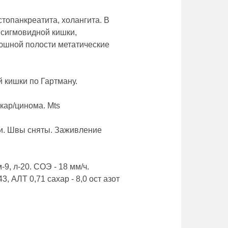
топанкреатита, холангита. В
 сигмовидной кишки,
юшной полости метатические
й кишки по Гартману.
ар/цинома. Mts
ии. Швы сняты. Заживление
, м-9, л-20. СОЭ - 18 мм/ч.
3, АЛТ 0,71 сахар - 8,0 ост азот