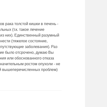
в рака толстой кишки в печень -
ьных (т.к. такое лечение
х из них). Единственный разумный
енести (тяжелое состояние,
путствующие заболевания). Раз
ние было отсрочено, думаю Вы
ения или обоснованного отказа
 значительным ростом опухоли - не
щий вышеперечисленных проблем)