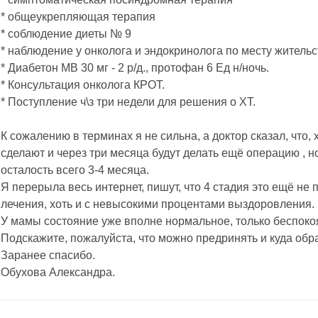
* общеукрепляющая терапия
* соблюдение диеты № 9
* наблюдение у онколога и эндокринолога по месту житель
* Диабетон МВ 30 мг - 2 р/д., протофан 6 Ед н/ночь.
* Консультация онколога КРОТ.
* Поступление ч\з три недели для решения о ХТ.
К сожалению в терминах я не сильна, а доктор сказал, что,
сделают и через три месяца будут делать ещё операцию , н
осталость всего 3-4 месяца.
Я перерыла весь интернет, пишут, что 4 стадия это ещё не
лечения, хоть и с невысокими процентами выздоровления.
У мамы состояние уже вполне нормальное, только беспокоя
Подскажите, пожалуйста, что можно предринять и куда обр
Заранее спасибо.
Обухова Александра.