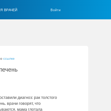
ЛЯ ВРАЧЕЙ
Войти
по
ссылке
 печень
оставили диагноз: рак толстого
ь. врачи говорят, что
ываются. мама глотала