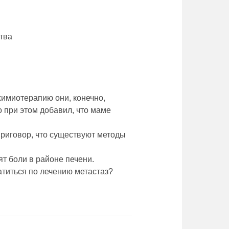
ства
 химиотерапию они, конечно,
о при этом добавил, что маме
 приговор, что существуют методы
т боли в районе печени.
атиться по лечению метастаз?