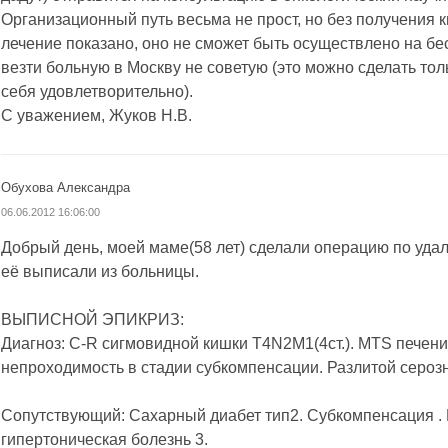
Организационный путь весьма не прост, но без получения к
лечение показано, оно не сможет быть осуществлено на бе
везти больную в Москву не советую (это можно сделать толь
себя удовлетворительно).
С уважением, Жуков Н.В.
Обухова Александра
06.06.2012 16:06:00
Добрый день, моей маме(58 лет) сделали операцию по уда
её выписали из больницы.
ВЫПИСНОЙ ЭПИКРИЗ:
Диагноз: C-R сигмовидной кишки T4N2M1(4ст.). MTS печен
непроходимость в стадии субкомпенсации. Разлитой сероз
Сопутствующий: Сахарный диабет тип2. Субкомпенсация .
гипертоническая болезнь 3.