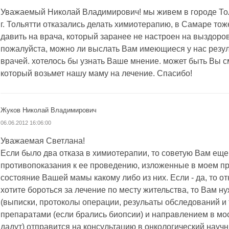
Уважаемый Николай Владимирович! мы живем в городе Тол
г. Тольятти отказались делать химиотерапию, в Самаре тоже
давить на врача, который заранее не настроен на выздоро
пожалуйста, можно ли выслать Вам имеющиеся у нас резу
врачей. хотелось бы узнать Ваше мнение. может быть Вы с
который возьмет нашу маму на лечение. Спасибо!
Жуков Николай Владимирович
06.06.2012 16:06:00
Уважаемая Светлана!
Если было два отказа в химиотерапии, то советую Вам еще
противопоказания к ее проведению, изложенные в моем пр
состояние Вашей мамы какому либо из них. Если - да, то отк
хотите бороться за лечение по месту жительства, то Вам 
(выписки, протоколы операции, резульаты обследований и т
препаратами (если брались биопсии) и направлением в мос
дадут) отправится на консультацию в онкологический науч