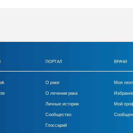
И
ПОРТАЛ
ВРАЧИ
ok
О раке
Моя лен
kte
О лечении рака
Избранн
Личные истории
Мой про
Сообщество
Сообщен
Глоссарий