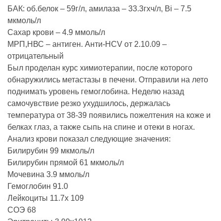
БАК: об.белок – 59г/л, амилаза – 33.3гxч/л, Bi – 7.5
мкмоль/л
Сахар крови – 4.9 ммоль/л
МРП,НВС – антиген. Анти-HCV от 2.10.09 –
отрицательный
Был проделан курс химиотерапии, после которого
обнаружились метастазы в печени. Отправили на лето
поднимать уровень гемоглобина. Неделю назад
самочувствие резко ухудшилось, держалась
температура от 38-39 появились пожелтения на коже и
белках глаз, а также сыпь на спине и отеки в ногах.
Анализ крови показал следующие значения:
Билирубин 99 мкмоль/л
Билирубин прямой 61 мкмоль/л
Мочевина 3.9 ммоль/л
Гемоглобин 91.0
Лейкоциты 11.7х 109
СОЭ 68