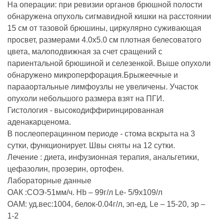
На операции: при ревизии органов брюшной полости
обнаружена опухоль сигмавидной кишки на расстоянии
15 см от тазовой брюшины, циркулярно суживающая
просвет, размерами 4.0х5.0 см плотная белесоватого
цвета, малоподвижная за счет сращений с
париентальной брюшиной и селезенкой. Выше опухоли
обнаружено микроперфорация.Брыжеечные и
парааортальные лимфоузлы не увеличены. Участок
опухоли небольшого размера взят на ПГИ.
Гистология - высокодиффиринцированная
аденакарценома.
В послеоперацинном периоде - стома вскрыта на 3
сутки, функционирует. Швы сняты на 12 сутки.
Лечение : диета, инфузионная терапия, анальгетики,
цефазолин, прозерин, ортофен.
Лабораторные данные
ОАК :СОЭ-51мм/ч. Hb – 99г/л Le- 5/9x109/л
ОАМ: уд.вес:1004, белок-0.04г/л, эп-ед, Le – 15-20, эр –
1-2