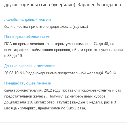
другие гормоны (типа бусерилин). Заранее благодарна
Жалобы на данный момент
боли в костях при отмене доцетаксела (таутакс)
Прошедшие обследования
ПСА во время лечения таксотером уменьшилось с 74 до 48, на
сцинтиграфии стабилизация процесса, объем простаты уменьшился
с 33 до 19
Данные биопсии и гистологии
26.08.10 N1-2:аденокарцинома предстательной железы(4+5=9 б)
Предшествующее лечение
была гормонотерапия, 2012 году поставили гомонрезистентный рак
предстательной железы. Получил 12 непрерывных курсов
доцетаксела 130 мг(таксотер, таутакс) каждые 3 недели, раз в 3
месяца - золерикс, преднизолон по 5мгх2 раза,