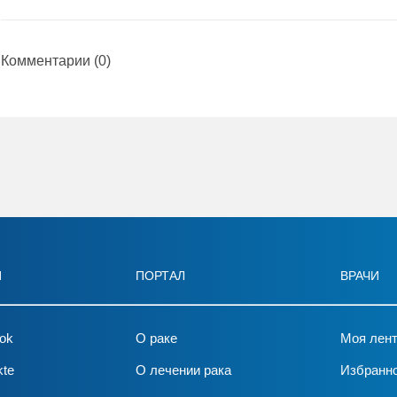
Комментарии
(0)
И
ПОРТАЛ
ВРАЧИ
ok
О раке
Моя лен
kte
О лечении рака
Избранн