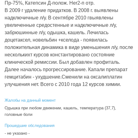
Пр-75%, Катепсин Д-полож. Her2-п отр.
В 2009 г удаление придатков. В 2008 г. выявлены
надключичные л/у. В сентябре 2010 гвыявлены
увеличенные средостенные и надключичные л/у,
забрюшинные л/у, одышка, кашель. Лечилась
доцетаксел, новельбин +кселода - появилась
положительная динамика в виде уменьшения л/у, после
несколькихт курсов константировано состояние
клинической ремиссии. Был добавлен профиталь.
Далее началось прогрессирование. Капали препарат
гемцитабин - ухудшение.Сменили на оксалиплатин
улучшения нет. Всего с 2010 года 12 курсов химии.
Жалобы на данный момент
Одышка при любом движении, кашель, температура (37,7),
головные боли
Прошедшие обследования
- не указано -