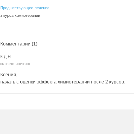
Предшествующее лечение
з курса химиотерапии
Комментарии
(1)
К Д Н
06.03.2015 00:03:00
Ксения,
начать с оценки эффекта химиотерапии после 2 курсов.