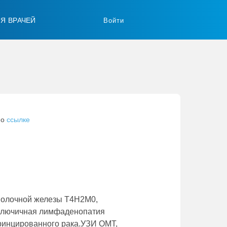
ЛЯ ВРАЧЕЙ
Войти
по
ссылке
 молочной железы Т4Н2М0,
ключичная лимфаденопатия
еринцированного рака.УЗИ ОМТ,