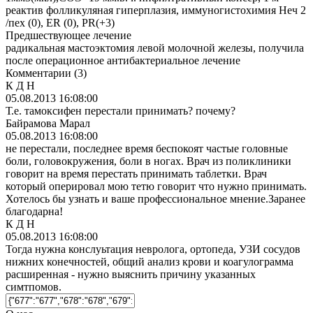
реактив фолликуляная гиперплазия, иммуногистохимия Неч 2
/пех (0), ER (0), PR(+3)
Предшествующее лечение
радикальная мастоэктомия левой молочной железы, получила
после операционное антибактериальное лечение
Комментарии
(3)
К Д Н
05.08.2013 16:08:00
Т.е. тамоксифен перестали принимать? почему?
Байрамова Марал
05.08.2013 16:08:00
не перестали, последнее время беспокоят частые головные
боли, головокружения, боли в ногах. Врач из поликлиники
говорит на время перестать принимать таблетки. Врач
который оперировал мою тетю говорит что нужно принимать.
Хотелось бы узнать и ваше профессиональное мнение.Заранее
благодарна!
К Д Н
05.08.2013 16:08:00
Тогда нужна конслуьтация невролога, ортопеда, УЗИ сосудов
нижних конечностей, общий анализ крови и коагулограмма
расширенная - нужно выяснить причину указанных
симтпомов.