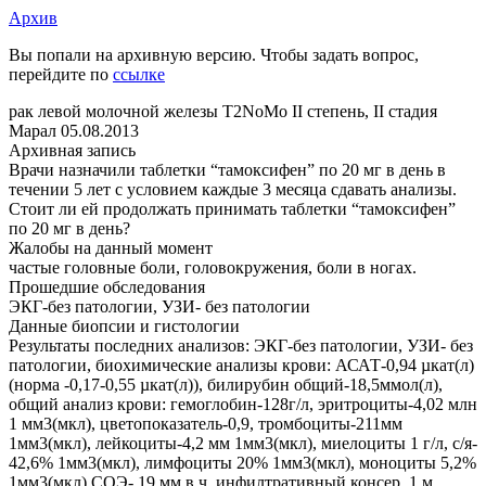
Архив
Вы попали на архивную версию. Чтобы задать вопрос,
перейдите по
ссылке
рак левой молочной железы Т2NoМо II степень, II стадия
Марал
05.08.2013
Архивная запись
Врачи назначили таблетки “тамоксифен” по 20 мг в день в
течении 5 лет с условием каждые 3 месяца сдавать анализы.
Стоит ли ей продолжать принимать таблетки “тамоксифен”
по 20 мг в день?
Жалобы на данный момент
частые головные боли, головокружения, боли в ногах.
Прошедшие обследования
ЭКГ-без патологии, УЗИ- без патологии
Данные биопсии и гистологии
Результаты последних анализов: ЭКГ-без патологии, УЗИ- без
патологии, биохимические анализы крови: АСАТ-0,94 µкат(л)
(норма -0,17-0,55 µкат(л)), билирубин общий-18,5ммол(л),
общий анализ крови: гемоглобин-128г/л, эритроциты-4,02 млн
1 мм3(мкл), цветопоказатель-0,9, тромбоциты-211мм
1мм3(мкл), лейкоциты-4,2 мм 1мм3(мкл), миелоциты 1 г/л, с/я-
42,6% 1мм3(мкл), лимфоциты 20% 1мм3(мкл), моноциты 5,2%
1мм3(мкл),СОЭ- 19 мм.в.ч. инфилтративный консер, 1 м