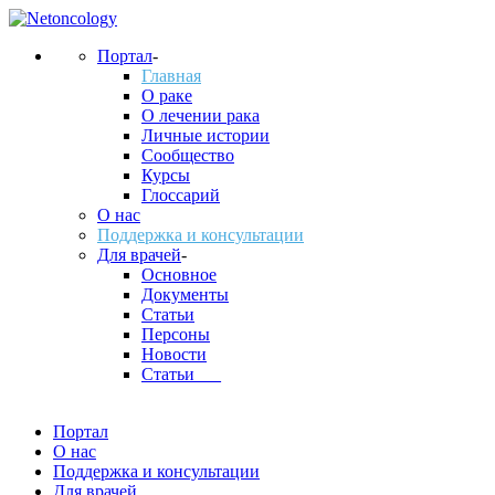
Портал
-
Главная
О раке
О лечении рака
Личные истории
Сообщество
Курсы
Глоссарий
О нас
Поддержка и консультации
Для врачей
-
Основное
Документы
Статьи
Персоны
Новости
Статьи___
Портал
О нас
Поддержка и консультации
Для врачей