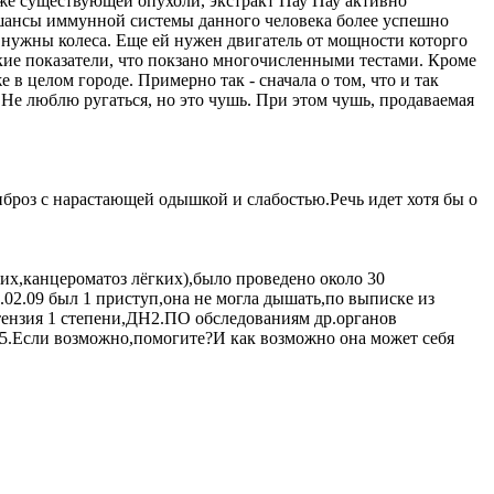
уже существующей опухоли, экстракт Пау Пау активно
 шансы иммунной системы данного человека более успешно
 нужны колеса. Еще ей нужен двигатель от мощности которго
ские показатели, что покзано многочисленными тестами. Кроме
 в целом городе. Примерно так - сначала о том, что и так
Не люблю ругаться, но это чушь. При этом чушь, продаваемая
броз с нарастающей одышкой и слабостью.Речь идет хотя бы о
ких,канцероматоз лёгких),было проведено около 30
.02.09 был 1 приступ,она не могла дышать,по выписке из
тензия 1 степени,ДН2.ПО обследованиям др.органов
15.Если возможно,помогите?И как возможно она может себя