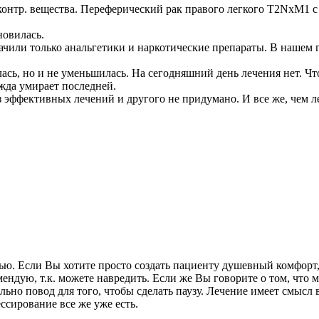
 контр. вещества. Переферический рак правого легкого Т2NxМ1 с
новилась.
ачили только анальгетики и наркотические препараты. В нашем 
ась, но и не уменьшилась. На сегодняшний день лечения нет. Что
жда умирает последней.
из эффективных лечений и другого не придумано. И все же, чем 
ью. Если Вы хотите просто создать пациенту душевный комфорт, 
мендую, т.к. можете навредить. Если же Вы говорите о том, что м
ьно повод для того, чтобы сделать паузу. Лечение имеет смысл 
ссирование все же уже есть.