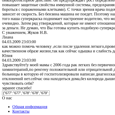
онкопротекторное действие: он предупреждает рост определённ
повышает защитные свойства иммунной системы, предохраняя 
бороться с пораженными клетками). С точки зрения врача подо
зависит ее скорость. Без бензина машина не поедет. Поэтому 
того наша суперкраска поднимает настроение водителю, что мож
очевидно. Затем ряд утверждений, которые не имеют отношени
за деньги. Не думаю, что Вы готовы купить подобную суперкра
С уважением, Жуков Н.В.
Лиана
04.03.2009 23:03:00
как можно помочь человеку ,если после удаления легкого,про
качественном образе жизни,так как сейчас одышка и слабость 
Юлия
04.03.2009 23:03:00
Здравствуйте!у моей мамы с 2006 года рак легких без первичн
химиитерапий,по ренгену положительной или отрицательной дин
больницы в которую её госпитолизировали написан диагноз:к
отклонений нет.сейчас она находиться дома,без килорода дыш
чувствовать себя?
заранее спасибо!
О нас
Общая информация
Контакты