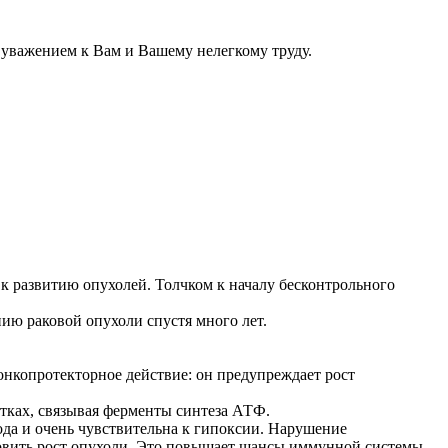
 уважением к Вам и Вашему нелегкому труду.
 развитию опухолей. Толчком к началу бесконтрольного
ию раковой опухоли спустя много лет.
нкопротекторное действие: он предупреждает рост
тках, связывая ферменты синтеза АТФ.
ода и очень чувствительна к гипоксии. Нарушение
овить рост опухоли. Это повышает шансы иммунной системы