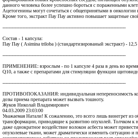
данного человека более успешно бороться с пораженными клет
Ацетогенины могут сочетаться с общепринятыми в онкологии
Кроме того, экстракт Пау Пау активно повышает защитные сво
--------------------------------------------------------------------------------
Состав - 1 капсула:
Пау Пау ( Asimina triloba ) (стандартизированый экстракт) - 12,5
--------------------------------------------------------------------------------
ПРИМЕНЕНИЕ: взрослым - по 1 капсуле 4 раза в день во время
Q10, а также с препаратами для стимуляции функции щитовид
--------------------------------------------------------------------------------
ПРОТИВОПОКАЗАНИЯ: индивидуальная непереносимость компон
дозы приема препарата может вызвать тошноту.
Жуков Николай Владимирович
04.03.2009 23:03:00
Уважаемая Натали! К сожалению, это всего лишь винегрет из
трансформации, приводящие к развитию опухолей. Толчком к н
даже однократное воздействие волокон асбеста может привес
опухолевые ткани, может драматически изменить ситуацию и 