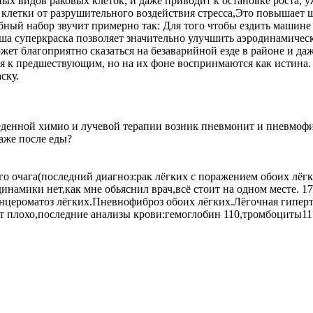
ых видов раковых клеток, и даже приводит к остановке роста, 
клетки от разрушительного воздействия стресса,Это повышает
бный набор звучит примерно так: Для того чтобы ездить машине
наша суперкраска позволяет значительно улучшить аэродинамиче
ет благоприятно сказаться на безаварийной езде в районе и даже
я к предшествующим, но на их фоне воспринмаются как истина. 
ску.
веденной химио и лучевой терапии возник пневмонит и пневмофи
даже после еды?
ого очага(последний диагноз:рак лёгких с поражением обоих лёг
амики нет,как мне обьяснил врач,всё стоит на одном месте. 17
анцероматоз лёгких.Пневнофиброз обоих лёгких.Лёгочная гипер
ит плохо,последние анализы крови:гемоглобин 110,тромбоциты1