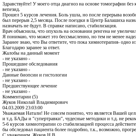
Здравствуйте! У моего отца диагноз на основе томографии без
вепезид.
Прошел 5 курсов лечения. Боль ушла, но после перерыва возоб
был перерыв 2,5 месяца. После поездки в Центр Балашиха назн
назначать не будут. В справке написано, стабилизация.
Врач объяснила, что опухоль на основании ренгена не увеличил
Я понимаю, что может это бессмысленно, но тем не менее наде
Заранее знаю, что Вы ответите, что пока химиотерапия- одно 
Благодарю заранее за ответ.
Жалобы на данный момент
- не указано -
Прошедшие обследования
- не указано -
Данные биопсии и гистологии
- не указано -
Предшествующее лечение
- не указано -
Комментарии
(5)
Жуков Николай Владимирович
04.03.2009 23:03:00
Уважаемая Натали! Не совсем понятно, что является Вашей цел
и т.д. БАДы и "супертравки", чудесные методики и т.д. не реко
5-6 курсов химиотерапии со стабилизацией процесса действител
бы обследовал пациента более подробно, т.к., возможно, прогре
С уважением, Жуков Н.В.