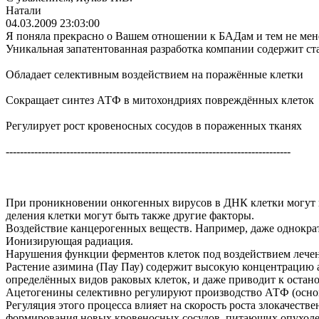
Натали
04.03.2009 23:03:00
Я поняла прекрасно о Вашем отношении к БАДам и тем не мен
Уникальная запатентованная разработка компании содержит ст
Обладает селективным воздействием на поражённые клетки
Сокращает синтез АТФ в митохондриях повреждённых клеток
Регулирует рост кровеносных сосудов в пораженных тканях
--------------------------------------------------------------------------------
При проникновении онкогенных вирусов в ДНК клетки могут в
деления клетки могут быть также другие факторы.
Воздействие канцерогенных веществ. Например, даже однократ
Ионизирующая радиация.
Нарушения функции ферментов клеток под воздействием лече
Растение азимина (Пау Пау) содержит высокую концентрацию 
определённых видов раковых клеток, и даже приводит к остан
Ацетогенины селективно регулируют производство АТФ (основн
Регуляция этого процесса влияет на скорость роста злокачест
формирования новых кровеносных сосудов, питающих опухоле