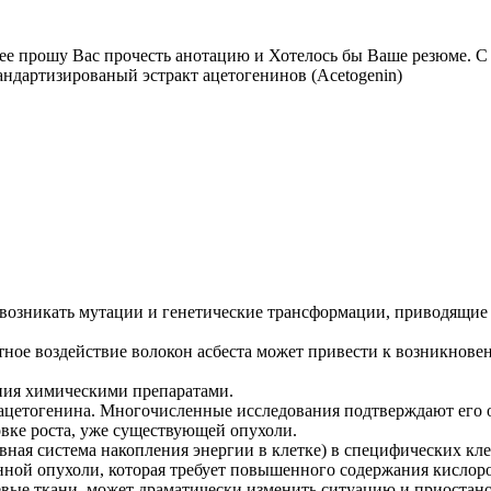
ее прошу Вас прочесть анотацию и Хотелось бы Ваше резюме. С
андартизированый эстракт ацетогенинов (Acetogenin)
озникать мутации и генетические трансформации, приводящие к
ное воздействие волокон асбеста может привести к возникновен
ния химическими препаратами.
ацетогенина. Многочисленные исследования подтверждают его о
овке роста, уже существующей опухоли.
ая система накопления энергии в клетке) в специфических кле
венной опухоли, которая требует повышенного содержания кислор
вые ткани, может драматически изменить ситуацию и приостан