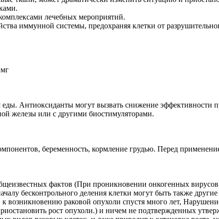
ками.
 комплексами лечебных мероприятий.
йства иммунной системы, предохраняя клетки от разрушительног
 мг
 еды. Антиоксиданты могут вызвать снижение эффективности пре
ной железы или с другими биостимуляторами.
ентов, беременность, кормление грудью. Перед применением
 общеизвестных фактов (При проникновении онкогенных вирусов
ачалу бесконтрольного деления клетки могут быть также други
ти к возникновению раковой опухоли спустя много лет, Наруше
приостановить рост опухоли.) и ничем не подтвержденных утв