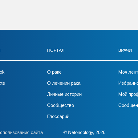
И
ПОРТАЛ
ВРАЧИ
ok
О раке
Моя лен
kte
О лечении рака
Избранн
Личные истории
Мой про
Сообщество
Сообщен
Глоссарий
спользования сайта
© Netoncology, 2026