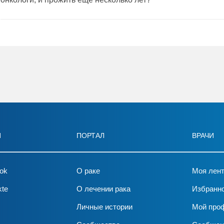
И
ПОРТАЛ
ВРАЧИ
ok
О раке
Моя лен
kte
О лечении рака
Избранн
Личные истории
Мой про