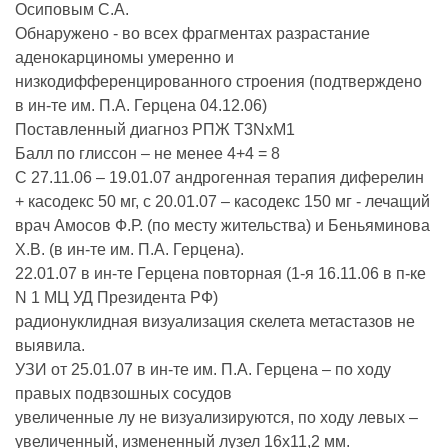
Осиповым С.А.
Обнаружено - во всех фрагментах разрастание
аденокарциномы умеренно и
низкодифференцированного строения (подтверждено
в ин-те им. П.А. Герцена 04.12.06)
Поставленный диагноз РПЖ Т3NxM1
Балл по глиссон – не менее 4+4 = 8
С 27.11.06 – 19.01.07 андрогенная терапия диферелин
+ касодекс 50 мг, с 20.01.07 – касодекс 150 мг - лечащий
врач Амосов Ф.Р. (по месту жительства) и Беньяминова
Х.В. (в ин-те им. П.А. Герцена).
22.01.07 в ин-те Герцена повторная (1-я 16.11.06 в п-ке
N 1 МЦ УД Президента РФ)
радионуклидная визуализация скелета метастазов не
выявила.
УЗИ от 25.01.07 в ин-те им. П.А. Герцена – по ходу
правых подвзошных сосудов
увеличенные лу не визуализируются, по ходу левых –
увеличенный, измененный лузел 16х11,2 мм.