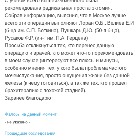
С учетом всего вышеизложенного была
рекомендована радикальная простатэктомия.
Собрав информацию, выяснил, что в Москве лучше
всего эти операции выполняют Лоран О.Б., Велиев Е.И
(б-ца им. С.П. Боткина), Пушкарь Д.Ю. (50-я б-ца),
Русаков Ф.Р. (ин-т им. П.А. Герцена)
Просьба откликнуться тех, кто перенес данную
операцию и врачей, кто может что-то порекомендовать
в моем случае (интересуют все плюсы и минусы,
особенно мнения тех, у кого была проблема частого
мочеиспускания, просто ощущения жизни без данной
железы (к чему готовиться), а так же тех, кто прошел
брахитерапию с похожей стадией).
Заранее благодарю
Жалобы на данный момент
- не указано -
Прошедшие обследования