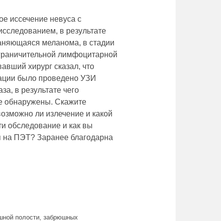
ое иссечение невуса с
исследованием, в результате
раняющаяся меланома, в стадии
 ограничительной лимфоцитарной
авший хирург сказал, что
рации было проведено УЗИ
а, в результате чего
е обнаружены. Скажите
возможно ли излечение и какой
ти обследование и как вы
я на ПЭТ? Заранее благодарна
шной полости, забрюшных