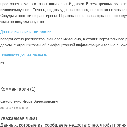
пространств, малого таза + вагинальный датчик. В осмотренных облас
визиализируются. Печень, поджелудочная железа, селезенка не увелич
Сосуды и протоки не расширены. Параквально и параартрально, по ход
узлы не визуализируются.
Данные биопсии и гистологии
поверхностно распространяющаяся меланома, в стадии вертикального ро
дермы, с ограничительной лимфоцитарной инфильтрацией только в бок
Предшествующее лечение
нет
Комментарии
(1)
Самойленко Игорь Вячеславович
06.06.2011 08:06:00
Уважаемая Лика!
Данных, которые вы сообщаете недостаточно, чтобы прин