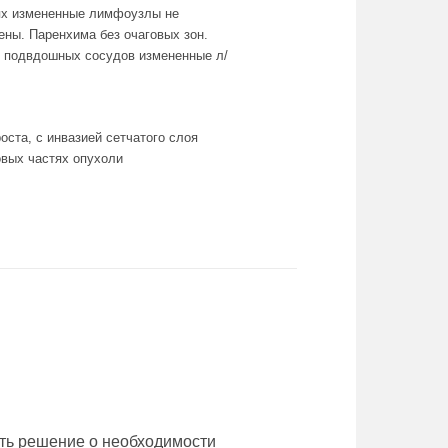
тях измененные лимфоузлы не
ены. Паренхима без очаговых зон.
у подвдошных сосудов измененные л/
ста, с инвазией сетчатого слоя
овых частях опухоли
ять решение о необходимости