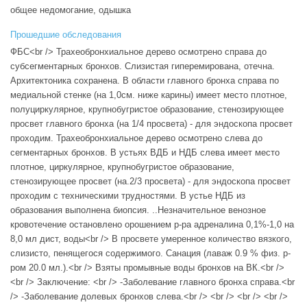
общее недомогание, одышка
Прошедшие обследования
ФБС<br /> Трахеобронхиальное дерево осмотрено справа до
субсегментарных бронхов. Слизистая гиперемирована, отечна.
Архитектоника сохранена. В области главного бронха справа по
медиальной стенке (на 1,0см. ниже карины) имеет место плотное,
полуциркулярное, крупнобугристое образование, стенозирующее
просвет главного бронха (на 1/4 просвета) - для эндоскопа просвет
проходим. Трахеобронхиальное дерево осмотрено слева до
сегментарных бронхов. В устьях ВДБ и НДБ слева имеет место
плотное, циркулярное, крупнобугристое образование,
стенозирующее просвет (на.2/3 просвета) - для эндоскопа просвет
проходим с техническими трудностями. В устье НДБ из
образования выполнена биопсия. ..Незначительное венозное
кровотечение остановлено орошением р-ра адреналина 0,1%-1,0 на
8,0 мл дист, воды<br /> В просвете умеренное количество вязкого,
слизисто, пенящегося содержимого. Санация (лаваж 0.9 % физ. р-
ром 20.0 мл.).<br /> Взяты промывные воды бронхов на ВК.<br />
<br /> Заключение: <br /> -Заболевание главного бронха справа.<br
/> -Заболевание долевых бронхов слева.<br /> <br /> <br /> <br />