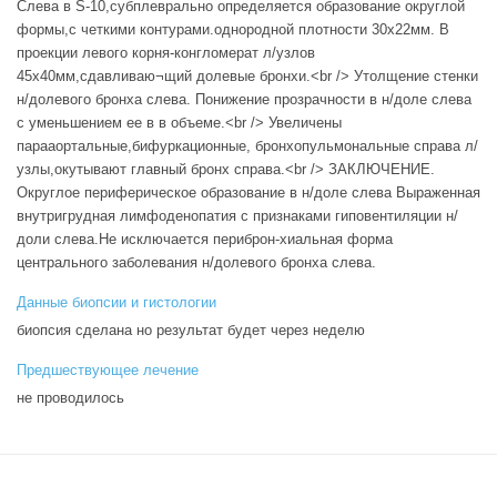
Слева в S-10,субплеврально определяется образование округлой
формы,с четкими контурами.однородной плотности 30x22мм. В
проекции левого корня-конгломерат л/узлов
45x40мм,сдавливаю¬щий долевые бронхи.<br /> Утолщение стенки
н/долевого бронха слева. Понижение прозрачности в н/доле слева
с уменьшением ее в в объеме.<br /> Увеличены
парааортальные,бифуркационные, бронхопульмональные справа л/
узлы,окутывают главный бронх справа.<br /> ЗАКЛЮЧЕНИЕ.
Округлое периферическое образование в н/доле слева Выраженная
внутригрудная лимфоденопатия с признаками гиповентиляции н/
доли слева.Не исключается периброн-хиальная форма
центрального заболевания н/долевого бронха слева.
Данные биопсии и гистологии
биопсия сделана но результат будет через неделю
Предшествующее лечение
не проводилось