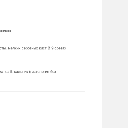
чников
сты. мелких серозных кист В 9 срезах
атка б. сальник (гистология без