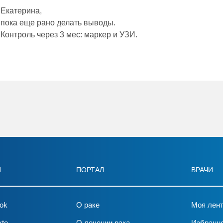
Екатерина,
пока еще рано делать выводы.
Контроль через 3 мес: маркер и УЗИ.
И
ПОРТАЛ
ВРАЧИ
ok
О раке
Моя лен
kte
О лечении рака
Избранн