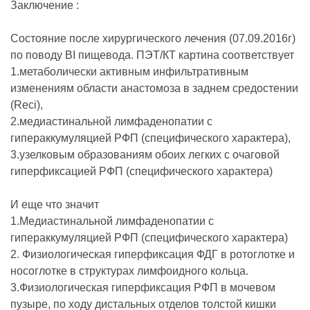
Заключение :
Состояние после хирургического лечения (07.09.2016г)
по поводу ВI пищевода. ПЭТ/КТ картина соответствует
1.метаболически активным инфильтративным
изменениям области анастомоза в заднем средостении
(Rесі),
2.медиастинальной лимфаденопатии с
гипераккумуляцией РФП (специфического характера),
3.узелковым образованиям обоих легких с очаговой
гиперфиксацией РФП (специфического характера)
И еще что значит
1.Медиастинальной лимфаденопатии с
гипераккумуляцией РФП (специфического характера)
2. Физиологическая гиперфиксация ФДГ в ротоглотке и
носоглотке в структурах лимфоидного кольца.
3.Физиологическая гиперфиксация РФП в мочевом
пузыре, по ходу дистальных отделов толстой кишки