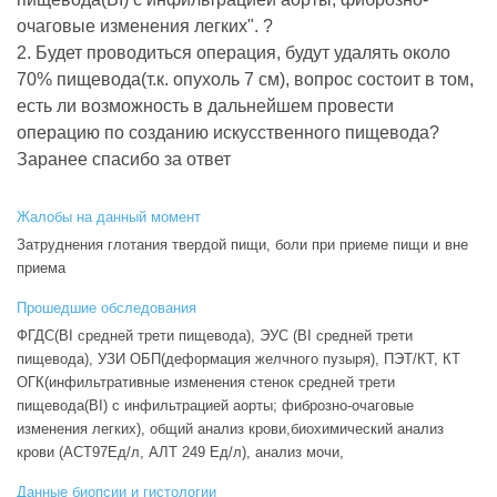
очаговые изменения легких". ?
2. Будет проводиться операция, будут удалять около
70% пищевода(т.к. опухоль 7 см), вопрос состоит в том,
есть ли возможность в дальнейшем провести
операцию по созданию искусственного пищевода?
Заранее спасибо за ответ
Жалобы на данный момент
Затруднения глотания твердой пищи, боли при приеме пищи и вне
приема
Прошедшие обследования
ФГДС(BI средней трети пищевода), ЭУС (BI средней трети
пищевода), УЗИ ОБП(деформация желчного пузыря), ПЭТ/КТ, КТ
ОГК(инфильтративные изменения стенок средней трети
пищевода(BI) с инфильтрацией аорты; фиброзно-очаговые
изменения легких), общий анализ крови,биохимический анализ
крови (АСТ97Ед/л, АЛТ 249 Ед/л), анализ мочи,
Данные биопсии и гистологии