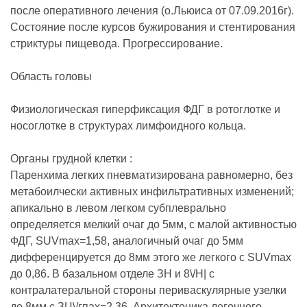
после оперативного лечения (о.Льюиса от 07.09.2016г).
Состояние после курсов бужирования и стентирования
стриктуры пищевода. Прогрессирование.
Область головы
Физиологическая гиперфиксация ФДГ в ротоглотке и
носоглотке в структурах лимфоидного кольца.
Органы грудной клетки :
Паренхима легких пневматизирована равномерно, без
метабоилчески активных инфильтративных изменений;
апикально в левом легком субплеврально
определяется мелкий очаг до 5мм, с малой активностью
ФДГ, SUVmах=1,58, аналогичный очаг до 5мм
дифференцируется до 8мм этого же легкого с SUVmах
до 0,86. В базальном отделе ЗН и 8\/Н| с
контралатеральной стороны периваскулярные узелки
до 8мм с ЗЦ\/гпах=2,36. Архитектоника легочного