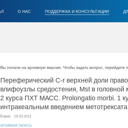
АЛ
О НАС
ПОДДЕРЖКА И КОНСУЛЬТАЦИИ
Д
Вы попали на архивную версию. Чтобы задать вопрос, перейдите 
Переферический C-r верхней доли правог
влифоузлы средостения, Mst в головной 
2 курса ПХТ МАСС. Prolongatio morbi. 1 
интракеальным введением метотрексата, I
Борис
16.03.2011
АРХИВНАЯ ЗАПИСЬ