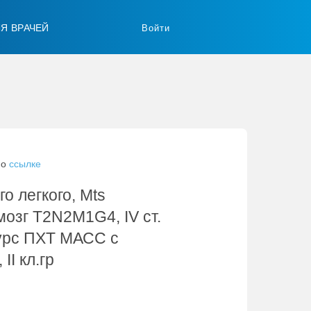
ЛЯ ВРАЧЕЙ
Войти
по
ссылке
о легкого, Mts
мозг T2N2M1G4, IV ст.
курс ПХТ МАСС с
I кл.гр