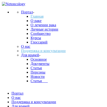
Портал
-
Главная
О раке
О лечении рака
Личные истории
Сообщество
Курсы
Глоссарий
О нас
Поддержка и консультации
Для врачей
-
Основное
Документы
Статьи
Персоны
Новости
Статьи___
Портал
О нас
Поддержка и консультации
Для врачей