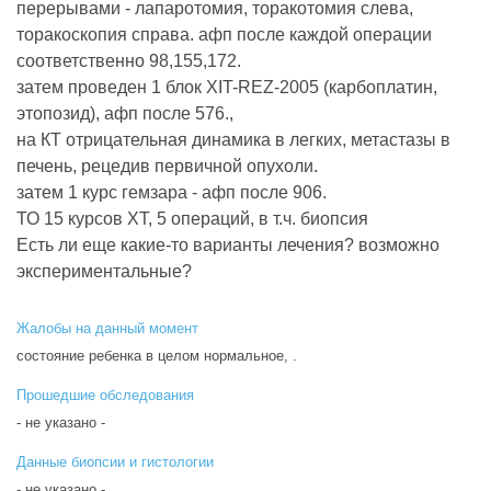
перерывами - лапаротомия, торакотомия слева,
торакоскопия справа. афп после каждой операции
соответственно 98,155,172.
затем проведен 1 блок XIT-REZ-2005 (карбоплатин,
этопозид), афп после 576.,
на КТ отрицательная динамика в легких, метастазы в
печень, рецедив первичной опухоли.
затем 1 курс гемзара - афп после 906.
ТО 15 курсов ХТ, 5 операций, в т.ч. биопсия
Есть ли еще какие-то варианты лечения? возможно
экспериментальные?
Жалобы на данный момент
состояние ребенка в целом нормальное, .
Прошедшие обследования
- не указано -
Данные биопсии и гистологии
- не указано -