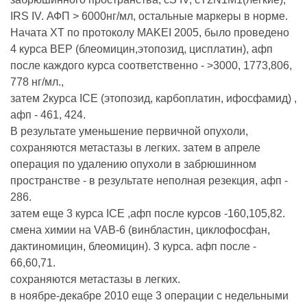
IRS IV. АФП > 6000нг/мл, остальные маркеры в норме.
Начата ХТ по протоколу MAKEI 2005, было проведено
4 курса BEP (блеомицин,этопозид, цисплатин), афп
после каждого курса соответственно - >3000, 1773,806,
778 нг/мл.,
затем 2курса ICE (этопозид, карбоплатин, ифосфамид) ,
афп - 461, 424.
В результате уменьшение первичной опухоли,
сохраняются метастазы в легких. затем в апреле
операция по удалению опухоли в забрюшинном
пространстве - в результате неполная резекция, афп -
286.
затем еще 3 курса ICE ,афп после курсов -160,105,82.
смена химии на VAB-6 (винбластин, циклофосфан,
дактиномицин, блеомицин). 3 курса. афп после -
66,60,71.
сохраняются метастазы в легких.
в ноябре-декабре 2010 еще 3 операции с недельными