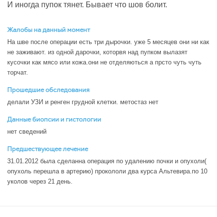
И иногда пупок тянет. Бывает что шов болит.
Жалобы на данный момент
На шве после операции есть три дырочки. уже 5 месяцев они ни как
не заживают. из одной дарочки, которвя над пупком вылазят
кусочки как мясо или кожа.они не отделяються а прсто чуть чуть
торчат.
Прошедшие обследования
делали УЗИ и ренген грудной клетки. метостаз нет
Данные биопсии и гистологии
нет сведений
Предшествующее лечение
31.01.2012 была сделанна операция по удалению почки и опухоли(
опухоль перешла в артерию) прокололи два курса Альтевира.по 10
уколов через 21 день.