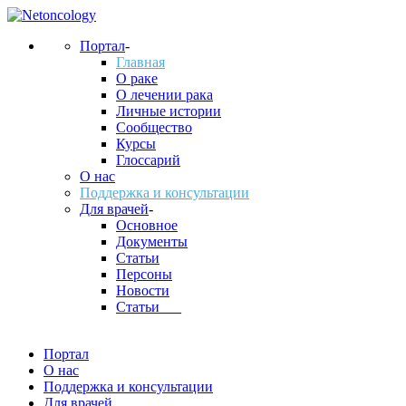
Портал
-
Главная
О раке
О лечении рака
Личные истории
Сообщество
Курсы
Глоссарий
О нас
Поддержка и консультации
Для врачей
-
Основное
Документы
Статьи
Персоны
Новости
Статьи___
Портал
О нас
Поддержка и консультации
Для врачей