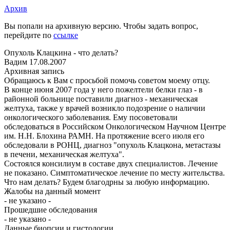
Архив
Вы попали на архивную версию. Чтобы задать вопрос,
перейдите по
ссылке
Опухоль Клацкина - что делать?
Вадим
17.08.2007
Архивная запись
Обращаюсь к Вам с просьбой помочь советом моему отцу.
В конце июня 2007 года у него пожелтели белки глаз - в
районной больнице поставили диагноз - механическая
желтуха, также у врачей возникло подозрение о наличии
онкологического заболевания. Ему посоветовали
обследоваться в Российском Онкологическом Научном Центре
им. Н.Н. Блохина РАМН. На протяжение всего июля его
обследовали в РОНЦ, диагноз "опухоль Клацкона, метастазы
в печени, механическая желтуха".
Состоялся консилиум в составе двух специалистов. Лечение
не показано. Симптоматическое лечение по месту жительства.
Что нам делать? Будем благодрны за любую информацию.
Жалобы на данный момент
- не указано -
Прошедшие обследования
- не указано -
Данные биопсии и гистологии