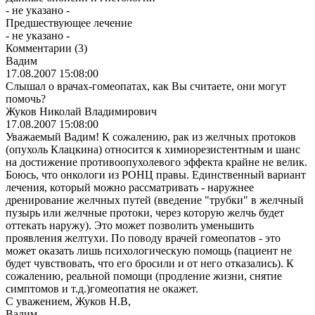
- не указано -
Предшествующее лечение
- не указано -
Комментарии
(3)
Вадим
17.08.2007 15:08:00
Слышал о врачах-гомеопатах, как Вы считаете, они могут
помочь?
Жуков Николай Владимирович
17.08.2007 15:08:00
Уважаемый Вадим! К сожалению, рак из желчных протоков
(опухоль Клацкина) относится к химиорезистентным и шанс
на достижение противоопухолевого эффекта крайне не велик.
Боюсь, что онкологи из РОНЦ правы. Единственный вариант
лечения, который можно рассматривать - наружнее
дренирование желчных путей (введение "трубки" в желчный
пузырь или желчные протоки, через которую желчь будет
оттекать наружу). Это может позволить уменьшить
проявления желтухи. По поводу врачей гомеопатов - это
может оказать лишь психологическую помощь (пациент не
будет чувствовать, что его бросили и от него отказались). К
сожалению, реальной помощи (продление жизни, снятие
симптомов и т.д.)гомеопатия не окажет.
С уважением, Жуков Н.В,
Вадим