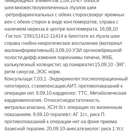
лимфоидных элементов.1,09,10-КТ облоси
шеи:множествоувеличенных л\узлов шеи
-ретрофарингеальных с обеих сторон;вокруг яремных
вен с обеих сторон в виде конгломератов, справа с
наличием неркоза в центре конгломерата. 16,08,10
-Гистол."1591/11412-11414 в биоптате из л\узла шеи
справа гнойно-некротическое воспаление (материал
малоинформативный).3,09,10-УЗИ оргоновбрюшной
полости:дифф.измения паренхимы печени, ЖКБ,
калькулезный холецистит, хр.панкреатит.15,09,10 -ЭКГ:
ритм синусов.,ЭОС норм.
Консультаци:7,03,1 -Эндокринолог:послеоперационный
гипотиреоз, ст.компенсации,АИТ, противопаказаний к
операции нет. 9.09.10-кардиолог: ТТС. Метаболическая
кардиомиопатия. Относит.недостаточность
митральн.клапана, ХСН 0ст. операция по жизненным
показаниям. 9.09.10-терапевт: АГ 1ст., риск П.
противопоказаний к операции нет на фоне приема
базисной терапии. 20.09.10-анесатезиолог: риск 1 Уст.