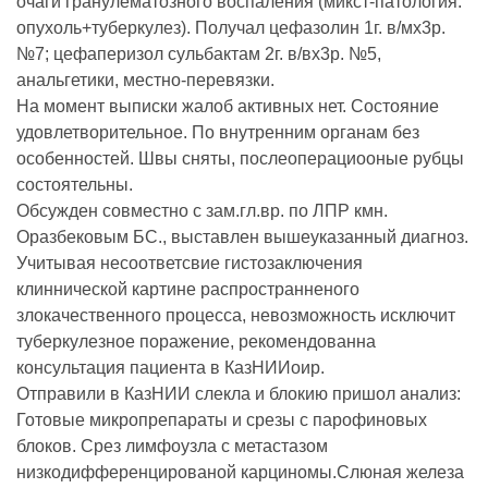
очаги гранулематозного воспаления (микст-патология:
опухоль+туберкулез). Получал цефазолин 1г. в/мх3р.
№7; цефаперизол сульбактам 2г. в/вх3р. №5,
анальгетики, местно-перевязки.
На момент выписки жалоб активных нет. Состояние
удовлетворительное. По внутренним органам без
особенностей. Швы сняты, послеоперациооные рубцы
состоятельны.
Обсужден совместно с зам.гл.вр. по ЛПР кмн.
Оразбековым БС., выставлен вышеуказанный диагноз.
Учитывая несоответсвие гистозаключения
клиннической картине распространненого
злокачественного процесса, невозможность исключит
туберкулезное поражение, рекомендованна
консультация пациента в КазНИИоир.
Отправили в КазНИИ слекла и блокию пришол анализ:
Готовые микропрепараты и срезы с парофиновых
блоков. Срез лимфоузла с метастазом
низкодифференцированой карциномы.Слюная железа