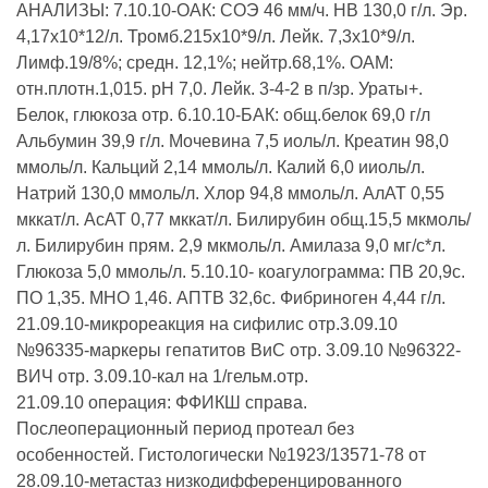
АНАЛИЗЫ: 7.10.10-ОАК: СОЭ 46 мм/ч. НВ 130,0 г/л. Эр.
4,17х10*12/л. Тромб.215х10*9/л. Лейк. 7,3х10*9/л.
Лимф.19/8%; средн. 12,1%; нейтр.68,1%. ОАМ:
отн.плотн.1,015. рН 7,0. Лейк. 3-4-2 в п/зр. Ураты+.
Белок, глюкоза отр. 6.10.10-БАК: общ.белок 69,0 г/л
Альбумин 39,9 г/л. Мочевина 7,5 иоль/л. Креатин 98,0
ммоль/л. Кальций 2,14 ммоль/л. Калий 6,0 ииоль/л.
Натрий 130,0 ммоль/л. Хлор 94,8 ммоль/л. АлАТ 0,55
мккат/л. АсАТ 0,77 мккат/л. Билирубин общ.15,5 мкмоль/
л. Билирубин прям. 2,9 мкмоль/л. Амилаза 9,0 мг/с*л.
Глюкоза 5,0 ммоль/л. 5.10.10- коагулограмма: ПВ 20,9с.
ПО 1,35. МНО 1,46. АПТВ 32,6с. Фибриноген 4,44 г/л.
21.09.10-микрореакция на сифилис отр.3.09.10
№96335-маркеры гепатитов ВиС отр. 3.09.10 №96322-
ВИЧ отр. 3.09.10-кал на 1/гельм.отр.
21.09.10 операция: ФФИКШ справа.
Послеоперационный период протеал без
особенностей. Гистологически №1923/13571-78 от
28.09.10-метастаз низкодифференцированного