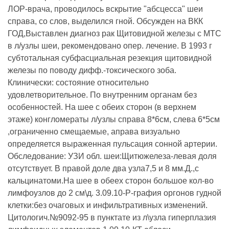
ЛОР-врача, проводилось вскрытие "абсцесса" шеи
справа, со слов, выделился гной. Обсужден на ВКК
ГОД,Выставлен диагноз рак Щитовидной железы с МТС
в л/узлы шеи, рекомендовано опер. лечение. В 1993 г
субтотальная субфасциальная резекция щитовидной
железы по поводу дифф.-токсического зоба.
Клинически: состояние относительно
удовлетворительное. По внутренним органам без
особенностей. На шее с обеих сторон (в верхнем
этаже) конгломераты л/узлы справа 8*6см, слева 6*5см
,ограниченно смещаемые, аправа визуально
определяется выраженная пульсация сонной артерии.
Обследование: УЗИ обл. шеи:Щитюжелеза-левая доля
отсутствует. В правой доле два узла7,5 и 8 мм.Д.,с
кальцинатоми.На шее в обеех сторон большое кол-во
лимфоузлов до 2 см\д. 3.09.10-Р-графия оргонов гудной
клетки:без очаговых и инфильтративных изменений.
Цитологич.№9092-95 в пунктате из л\узла гиперплазия