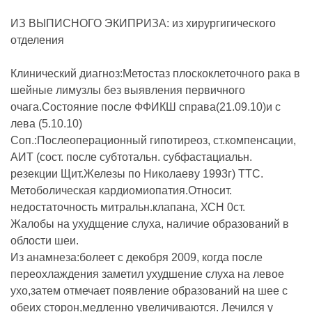
ИЗ ВЫПИСНОГО ЭКИПРИЗА: из хирургигического
отделения
Клинический диагноз:Метостаз плоскоклеточного рака в
шейные лимузлы без выявления первичного
очага.Состояние после ФФИКШ справа(21.09.10)и с
лева (5.10.10)
Соп.:Послеоперационный гипотиреоз, ст.компенсации,
АИТ (сост. после субтотальн. субфастациальн.
резекции Щит.Железы по Николаеву 1993г) ТТС.
Метоболическая кардиомиопатия.Относит.
недостаточность митральн.клапана, ХСН 0ст.
Жалобы на ухудщение слуха, наличие образований в
облости шеи.
Из анамнеза:болеет с декобря 2009, когда после
переохлаждения заметил ухудшение слуха на левое
ухо,затем отмечает появление образований на шее с
обеих сторон,медленно увеличиваются. Лечился у