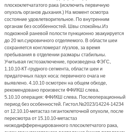
плоскоклетчататого рака (исключить первичную
опухоль органов дыхания.) На момент осмотра
состояние удовлетворительное. По внутренним
органам без особбенностей. Швы спокойны.Из
подкожной раневой полости пункционно эвакуируется
до 20 мл.сукровичного отделяемого. В области шеи
сохраняется конгломерат л/узлов, за время
пребывания в отделении размары стабильны.
Учитывая гистозаключение, произведена ФЭГС,
1.10.10-КТ-грудного сегмента, области шеи и
придаточных пазух носа: первичного очага не
выявлено. 4.10.10 осмотрен на общем обходе,
рекомендовано произвести ФФИКШ слева.
5.10.10 операция: ФФИКШ слева. Послеоперационный
период без особенностей. Гистол.№2023/14224-14234
от 12.10.10-метастаз гигантоклеточной опухоли, после
пересмотра от 15.10.10-метастаз
низкодифференцированного плосоклетчатого рака,