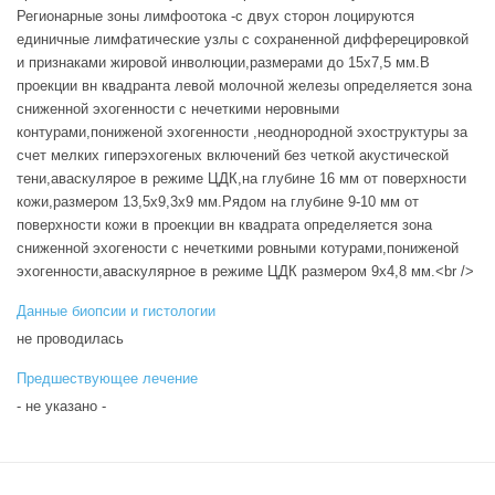
Регионарные зоны лимфоотока -с двух сторон лоцируются
единичные лимфатические узлы с сохраненной дифферецировкой
и признаками жировой инволюции,размерами до 15х7,5 мм.В
проекции вн квадранта левой молочной железы определяется зона
сниженной эхогенности с нечеткими неровными
контурами,пониженой эхогенности ,неоднородной эхоструктуры за
счет мелких гиперэхогеных включений без четкой акустической
тени,аваскулярое в режиме ЦДК,на глубине 16 мм от поверхности
кожи,размером 13,5х9,3х9 мм.Рядом на глубине 9-10 мм от
поверхности кожи в проекции вн квадрата определяется зона
сниженной эхогености с нечеткими ровными котурами,пониженой
эхогенности,аваскулярное в режиме ЦДК размером 9х4,8 мм.<br />
Данные биопсии и гистологии
не проводилась
Предшествующее лечение
- не указано -