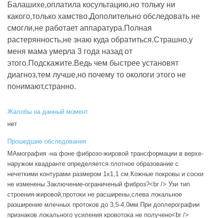
Балашихе,оплатила косультацию,но тольку ни
какого,только хамство.Дополительно обследовать не
смогли,не работает аппаратура.Полная
растерянность,не знаю куда обратиться.Страшно,у
меня мама умерла 3 года назад от
этого.Подскажите.Ведь чем быстрее установят
диагноз,тем лучше,но почему то окологи этого не
понимают,странно.
Жалобы на данный момент
нет
Прошедшие обследования
МАмография -на фоне фиброзо-жировой трансформации в верхе-
наружом квадранте определяется плотное образование с
нечеткими контурами размером 1х1,1 см.Кожные покровы и соски
не изменены.Заключение-ограниченый фиброз?<br /> Узи тип
строения-жировой,протоки не расширены,слева локальное
разширение млечных протоков до 3,5-4,0мм.При доплерографии
признаков локального усиления кровотока не получено<br />