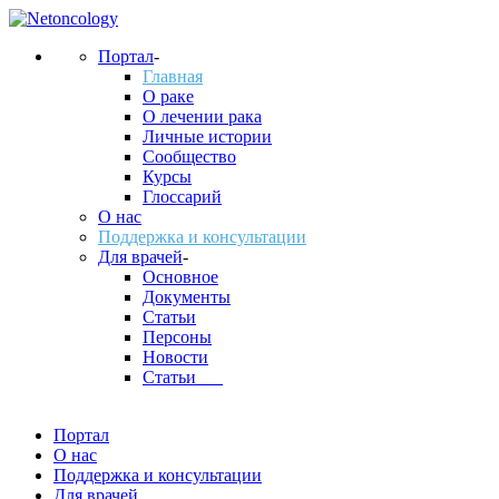
Портал
-
Главная
О раке
О лечении рака
Личные истории
Сообщество
Курсы
Глоссарий
О нас
Поддержка и консультации
Для врачей
-
Основное
Документы
Статьи
Персоны
Новости
Статьи___
Портал
О нас
Поддержка и консультации
Для врачей